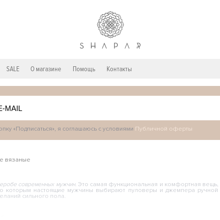
SALE
О магазине
Помощь
Контакты
пку «Подписаться», я соглашаюсь с условиями
Публичной оферты
ие вязаные
деробе современных мужчин.
Это самая функциональная и комфортная вещь, 
но которым настоящие мужчины выбирают пуловеры и джемпера ручной 
еланий сильного пола.
и брутальность, поэтому пользуются повышенным спросом у мужчин, и при 