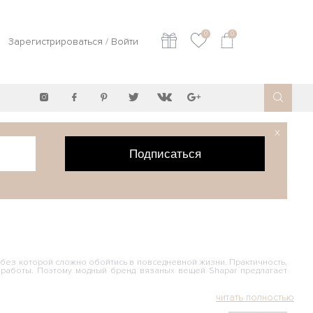
0
0
Зарегистрироваться
/
Войти
X
Подписаться
без которой сложно обойтись в повседневной жизни. Практичность,
работы. Поэтому модный бренд вязаных вещей Shapar предлагает
этом нравятся женщинам. Длина может быть любой – чуть ниже уровня