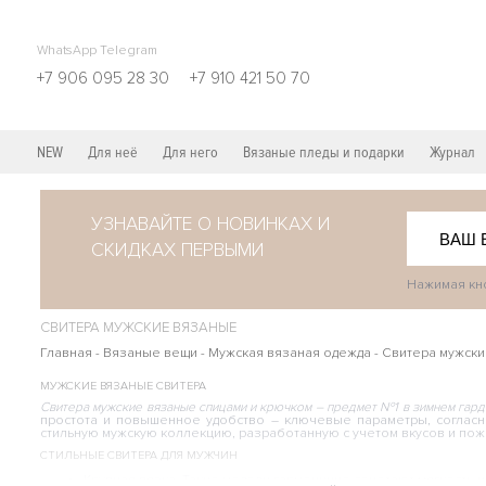
WhatsApp Telegram
+7 906 095 28 30
+7 910 421 50 70
NEW
Для неё
Для него
Вязаные пледы и подарки
Журнал
УЗНАВАЙТЕ О НОВИНКАХ И
СКИДКАХ ПЕРВЫМИ
Нажимая кно
СВИТЕРА МУЖСКИЕ ВЯЗАНЫЕ
Главная
-
Вязаные вещи
-
Мужская вязаная одежда
-
Свитера мужск
МУЖСКИЕ ВЯЗАНЫЕ СВИТЕРА
Свитера мужские вязаные спицами и крючком – предмет №1 в зимнем гар
простота и повышенное удобство – ключевые параметры, соглас
стильную мужскую коллекцию, разработанную с учетом вкусов и пож
СТИЛЬНЫЕ СВИТЕРА ДЛЯ МУЖЧИН
Крупная вязка. Такие модели гармонично сочетают мягкость 