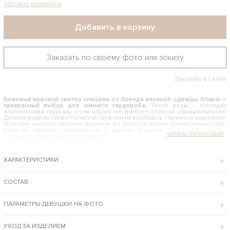
Таблица размеров
Добавить в корзину
Заказать по своему фото или эскизу
Заказать в 1 клик
Бежевый мужской свитер спицами от бренда вязаной одежды
Shapar –
прекрасный выбор для зимнего гардероба.
Такая вещь – хорошая
альтернатива пиджаку, если образ не требует строгой официальности.
Данная модель также позволит мужчинам выглядеть стильно и аккуратно.
Мужские свитера связаны вручную из дорогой пряжи премиум качества.
Если вы любите лаконичность в одежде и цените качество, то этот
вариант должен Вам понравиться.
КАК И С ЧЕМ НОСИТЬ МУЖСКОЙ СВИТЕР БЕЖЕВОГО ЦВЕТА
ХАРАКТЕРИСТИКИ
Такую модель можно носить на голое тело. Также она хорошо смотрится
с водолазкой или рубашкой. Если Вам импонирует неофициальный
стиль, рубашку можно оставить не заправленной, а ее верхнюю
пуговицу расстегнуть. Брюки также могут быть свободными,
СОСТАВ
повседневными. Для создания же делового образа наденьте
классические брюки и рубашку с галстуком. Его узел стоит сделать
небольшим.
ПАРАМЕТРЫ ДЕВУШКИ НА ФОТО
Интернет-магазин бренда Shapar предлагает купить бежевый мужской свитер
по доступной цене с примеркой в Москве и доставкой в регионы РФ.
УХОД ЗА ИЗДЕЛИЕМ
ОСОБЕННОСТИ МОДЕЛИ