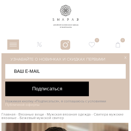
0
0
X
УЗНАВАЙТЕ О НОВИНКАХ И СКИДКАХ ПЕРВЫМИ
Подписаться
Нажимая кнопку «Подписаться», я соглашаюсь с условиями
Публичной оферты
Главная
-
Вязаные вещи
-
Мужская вязаная одежда
-
Свитера мужские
вязаные
-
Бежевый мужской свитер