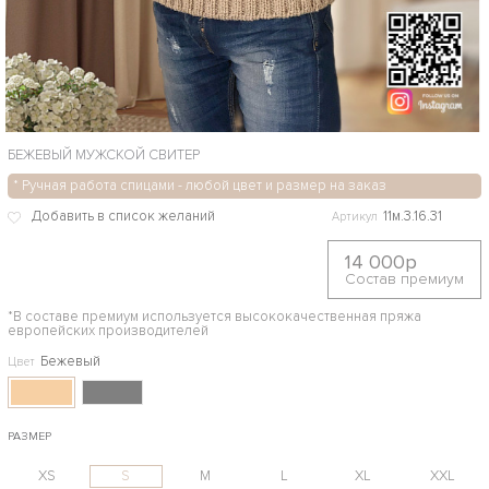
БЕЖЕВЫЙ МУЖСКОЙ СВИТЕР
* Ручная работа спицами - любой цвет и размер на заказ
11м.3.16.31
Артикул
14 000р
Состав премиум
*В составе премиум используется высококачественная пряжа
европейских производителей
Бежевый
Цвет
РАЗМЕР
XS
S
M
L
XL
XXL