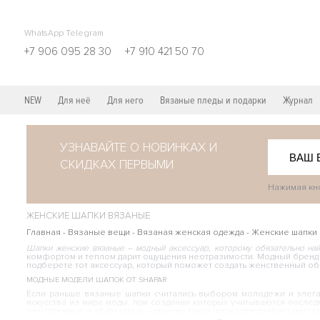
WhatsApp Telegram
+7 906 095 28 30
+7 910 421 50 70
NEW
Для неё
Для него
Вязаные пледы и подарки
Журнал
УЗНАВАЙТЕ О НОВИНКАХ И
СКИДКАХ ПЕРВЫМИ
Нажимая кно
ЖЕНСКИЕ ШАПКИ ВЯЗАНЫЕ
Главная
-
Вязаные вещи
-
Вязаная женская одежда
-
Женские шапки
Шапки женские вязаные – модный аксессуар, которому обязательно най
комфортом и теплом дарит ощущения неотразимости. Модный бренд 
подберете тот аксессуар, который поможет создать женственный обр
МОДНЫЕ МОДЕЛИ ШАПОК ОТ SHAPAR
Если раньше вязаные шапки считались выбором молодежи и элеган
искусства из мира моды, при создании которых учитываются после
женственные и эффектные – именно такие шапки предлагают мастер