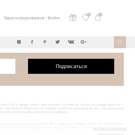
0
0
Зарегистрироваться
/
Войти
X
Подписаться
яет без труда найти идеальный головной убор, который вместе с
, связанных вручную. В нашем каталоге для модниц вы обязательно
 детскую коллекцию шапочек и шарфов.
 включать их в гардероб. Все изделия Shapar – это произведения
бстоятельствах. Практичные, комфортные и теплые и вместе с этим