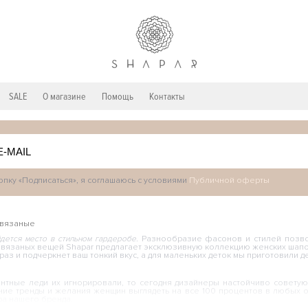
SALE
О магазине
Помощь
Контакты
пку «Подписаться», я соглашаюсь с условиями
Публичной оферты
 вязаные
дется место в стильном гардеробе.
Разнообразие фасонов и стилей позвол
вязаных вещей Shapar предлагает эксклюзивную коллекцию женских шапок
аз и подчеркнет ваш тонкий вкус, а для маленьких деток мы приготовили
тные леди их игнорировали, то сегодня дизайнеры настойчиво советуют
дние тренды и желания женщин выглядеть на все 100 процентов в любых о
а нашего бренда.