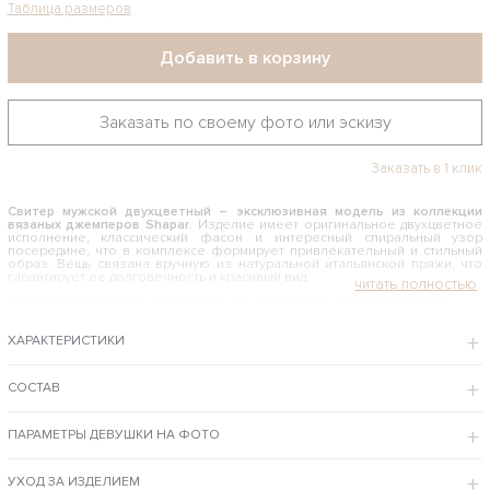
Таблица размеров
Добавить в корзину
Заказать по своему фото или эскизу
Заказать в 1 клик
Свитер мужской двухцветный – эксклюзивная модель из коллекции
вязаных джемперов Shapar
. Изделие имеет оригинальное двухцветное
исполнение, классический фасон и интересный спиральный узор
посередине, что в комплексе формирует привлекательный и стильный
образ. Вещь связана вручную из натуральной итальянской пряжи, что
гарантирует ее долговечность и красивый вид.
КАК И С ЧЕМ НОСИТЬ МУЖСКОЙ ДВУХЦВЕТНЫЙ СВИТЕР С КОСОЙ
Данная модель предназначена для повседневной носки, осеннего и
ХАРАКТЕРИСТИКИ
зимнего гардероба. Она наверняка понравится мужчинам, не любящим
официальности и строгости. Стильный связанный джемпер красиво
смотрится соло благодаря оригинальному дизайну. Брюки и обувь
необходимо подбирать в тон одного из использованных оттенков.
СОСТАВ
Сверху можно надеть кожаную куртку, ветровку или драповый жакет.
Интернет-магазин бренда Shapar предлагает купить мужской двухцветный
ПАРАМЕТРЫ ДЕВУШКИ НА ФОТО
свитер по доступной цене с примеркой в Москве и доставкой в регионы РФ.
ОСОБЕННОСТИ МОДЕЛИ
УХОД ЗА ИЗДЕЛИЕМ
Изделие ручной работы хорошо сидит на фигуре и отличается