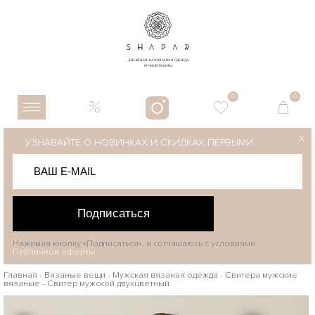
0
0
X
УЗНАВАЙТЕ О НОВИНКАХ И СКИДКАХ ПЕРВЫМИ
Подписаться
Нажимая кнопку «Подписаться», я соглашаюсь с условиями
Публичной оферты
Главная
-
Вязаные вещи
-
Мужская вязаная одежда
-
Свитера мужские
вязаные
-
Свитер мужской двухцветный