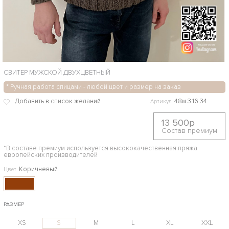
СВИТЕР МУЖСКОЙ ДВУХЦВЕТНЫЙ
* Ручная работа спицами - любой цвет и размер на заказ
48м.3.16.34
Артикул
13 500р
Состав премиум
*В составе премиум используется высококачественная пряжа
европейских производителей
Коричневый
Цвет
РАЗМЕР
XS
S
M
L
XL
XXL