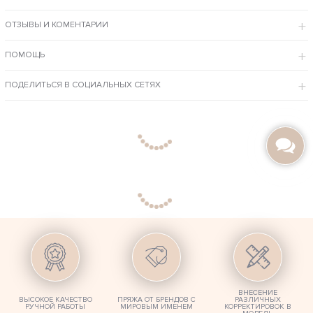
ОСОБЕННОСТИ МОДЕЛИ
ОТЗЫВЫ И КОМЕНТАРИИ
Изделие ручной вязки изготовлено из элитной итальянской
пряжи, которая подарит вашему телу тепло.
Свободный крой не ограничивает движений, благодаря
ПОМОЩЬ
стандартным длине и фасону свитер удобно носить, а воротник
укроет шею от холодного ветра.
Коричневый цвет гармонирует со многими другими оттенками,
поэтому не ограничивает выбор одежды.
ПОДЕЛИТЬСЯ В СОЦИАЛЬНЫХ СЕТЯХ
Наши мастера быстро и качественно свяжут для Вас мужскую одежду
нужного размера, спицами или крючком, из ниток любого состава и
оттенка, по Вашим фото. Предлагаем удобный онлайн каталог и
большой выбор уже готовых товаров люкс качества в нашем магазине в
Москве.
ВНЕСЕНИЕ
ВЫСОКОЕ КАЧЕСТВО
ПРЯЖА ОТ БРЕНДОВ С
РАЗЛИЧНЫХ
РУЧНОЙ РАБОТЫ
МИРОВЫМ ИМЕНЕМ
КОРРЕКТИРОВОК В