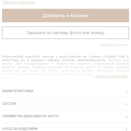
Таблица размеров
Добавить в корзину
Заказать по своему фото или эскизу
Заказать в 1 клик
Коричневый мужской свитер с воротником
не только согреет Вас в
непогоду, но и придаст образу особой оригинальности.
Прекрасный
выбор для неординарных и творческих мужчин. Изюминкой данной
модели можно назвать крупный фактурный узор. В таком модном
джемпере вы точно не будете выглядеть скучно. Стильные свитера
Shapar дадут возможность разнообразить свой гардероб и выглядеть «на
все сто».
КАК И С ЧЕМ НОСИТЬ КОРИЧНЕВЫЙ МУЖСКОЙ СВИТЕР С
ВОРОТНИКОМ
ХАРАКТЕРИСТИКИ
Связанная вручную модель подойдет молодым людям, не боящимся
экспериментировать и готовым к авантюрам. Дизайн не назовешь
классическим, так как он содержит некий юношеский задор. Благодаря
СОСТАВ
объемному узору изделие хорошо будет смотреться на худощавых
молодых людях и поможет скорректировать фигуру. Джемпер можно
надеть на голое тело, под него подойдут широкие или зауженные брюки
ПАРАМЕТРЫ ДЕВУШКИ НА ФОТО
неформального стиля.
Интернет-магазин бренда Shapar предлагает купить коричневый мужской
свитер с воротником по доступной цене с примеркой в Москве и доставкой в
УХОД ЗА ИЗДЕЛИЕМ
регионы РФ.