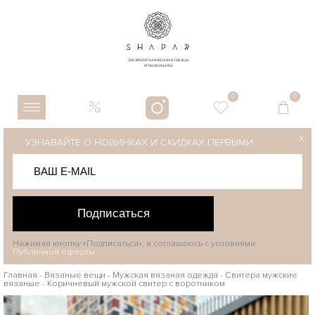
0
0
X
УЗНАВАЙТЕ О НОВИНКАХ И СКИДКАХ ПЕРВЫМИ
Подписаться
Нажимая кнопку «Подписаться», я соглашаюсь с условиями
Публичной оферты
Главная
-
Вязаные вещи
-
Мужская вязаная одежда
-
Свитера мужские
вязаные
-
Коричневый мужской свитер с воротником