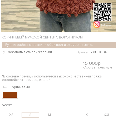
КОРИЧНЕВЫЙ МУЖСКОЙ СВИТЕР С ВОРОТНИКОМ
* Ручная работа спицами - любой цвет и размер на заказ
53м.3.16.34
Артикул
15 000р
Состав премиум
*В составе премиум используется высококачественная пряжа
европейских производителей
Коричневый
Цвет
РАЗМЕР
XS
S
M
L
XL
XXL