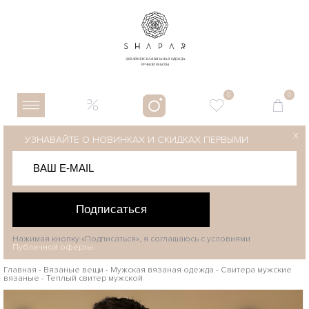
0
0
X
УЗНАВАЙТЕ О НОВИНКАХ И СКИДКАХ ПЕРВЫМИ
Подписаться
Нажимая кнопку «Подписаться», я соглашаюсь с условиями
Публичной оферты
Главная
-
Вязаные вещи
-
Мужская вязаная одежда
-
Свитера мужские
вязаные
-
Теплый свитер мужской