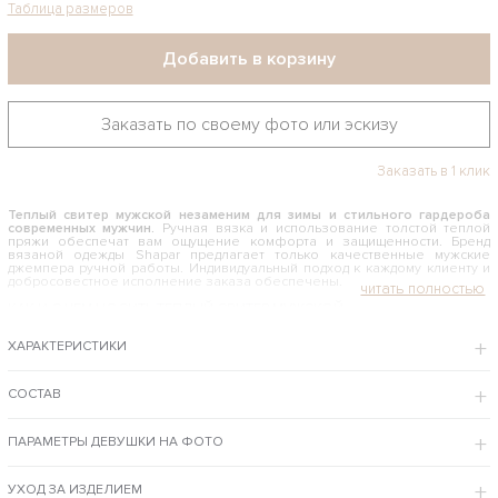
Таблица размеров
Добавить в корзину
Заказать по своему фото или эскизу
Заказать в 1 клик
Теплый свитер мужской незаменим для зимы и стильного гардероба
современных мужчин.
Ручная вязка и использование толстой теплой
пряжи обеспечат вам ощущение комфорта и защищенности. Бренд
вязаной одежды Shapar предлагает только качественные мужские
джемпера ручной работы. Индивидуальный подход к каждому клиенту и
добросовестное исполнение заказа обеспечены.
КАК И С ЧЕМ НОСИТЬ ТЕПЛЫЙ СВИТЕР МУЖСКОЙ
Если вам приходится много времени проводить на улице или вы
ХАРАКТЕРИСТИКИ
работаете в прохладном помещении, данная модель – то, что вам нужно.
Связанный спицами джемпер идеален для повседневной носки, так как
имеет сдержанный и в то же время стильный дизайн. Он одинаково
хорошо смотрится с брюками как делового, так и неформального
СОСТАВ
фасона. Мягкая пряжа и объемная вязка избавляют от необходимости
надевать рубашку и шарф.
ПАРАМЕТРЫ ДЕВУШКИ НА ФОТО
Интернет-магазин бренда Shapar предлагает купить теплый свитер мужской по
доступной цене с примеркой в Москве и доставкой в регионы РФ.
ОСОБЕННОСТИ МОДЕЛИ
УХОД ЗА ИЗДЕЛИЕМ