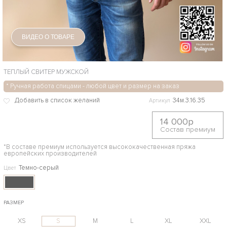
ВИДЕО О ТОВАРЕ
ТЕПЛЫЙ СВИТЕР МУЖСКОЙ
* Ручная работа спицами - любой цвет и размер на заказ
34м.3.16.35
Артикул
14 000р
Состав премиум
*В составе премиум используется высококачественная пряжа
европейских производителей
Темно-серый
Цвет
РАЗМЕР
XS
S
M
L
XL
XXL