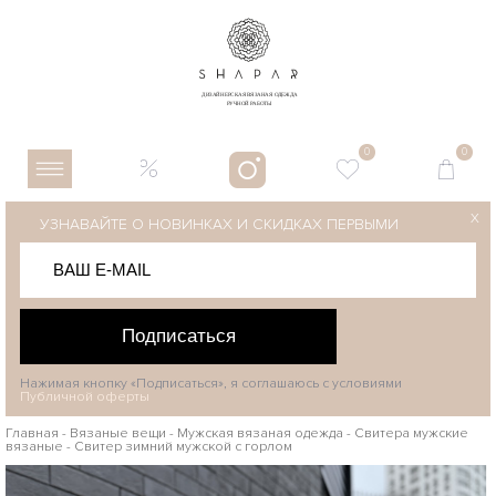
0
0
X
УЗНАВАЙТЕ О НОВИНКАХ И СКИДКАХ ПЕРВЫМИ
Подписаться
Нажимая кнопку «Подписаться», я соглашаюсь с условиями
Публичной оферты
Главная
-
Вязаные вещи
-
Мужская вязаная одежда
-
Свитера мужские
вязаные
-
Свитер зимний мужской с горлом