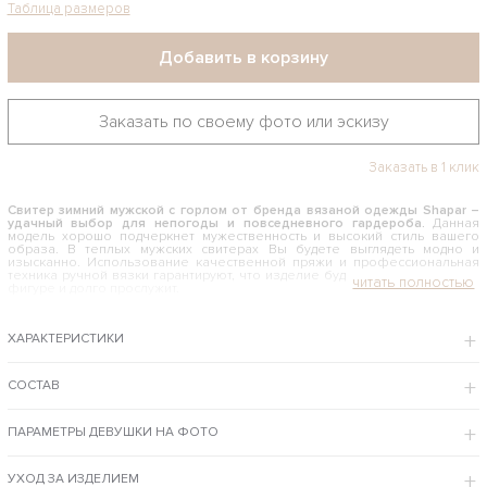
Таблица размеров
Добавить в корзину
Заказать по своему фото или эскизу
Заказать в 1 клик
Свитер зимний мужской с горлом от бренда вязаной одежды Shapar
–
удачный выбор для непогоды и повседневного гардероба.
Данная
модель хорошо подчеркнет мужественность и высокий стиль вашего
образа. В теплых мужских свитерах Вы будете выглядеть модно и
изысканно. Использование качественной пряжи и профессиональная
техника ручной вязки гарантируют, что изделие будет хорошо сидеть на
фигуре и долго прослужит.
КАК И С ЧЕМ НОСИТЬ ЗИМНИЙ МУЖСКОЙ СВИТЕР С ГОРЛОМ
ХАРАКТЕРИСТИКИ
Связанный спицами джемпер подходит для повседневной носки.
Особенно красиво он смотрится на молодых хорошо сложенных
мужчинах, поскольку немного облегает корпус. Прямой крой и
отсутствие резинки внизу стройнит и вытягивает фигуру. Прекрасным
СОСТАВ
дополнение к такому фасону станут джинсы. Стильную вещь можно
надевать на работу, на прогулку или свидание.
ПАРАМЕТРЫ ДЕВУШКИ НА ФОТО
Интернет-магазин бренда Shapar предлагает купить зимний свитер мужской с
горлом по доступной цене с примеркой в Москве и доставкой в регионы РФ.
ОСОБЕННОСТИ МОДЕЛИ
УХОД ЗА ИЗДЕЛИЕМ