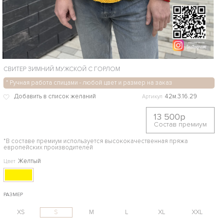
СВИТЕР ЗИМНИЙ МУЖСКОЙ С ГОРЛОМ
* Ручная работа спицами - любой цвет и размер на заказ
42м.3.16.29
Артикул
13 500р
Состав премиум
*В составе премиум используется высококачественная пряжа
европейских производителей
Желтый
Цвет
РАЗМЕР
XS
S
M
L
XL
XXL