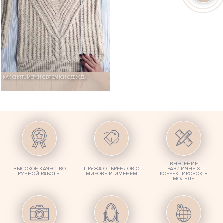
КАК СНЯТЬ МЕРКИ С ВЯЗАНОЙ ОДЕЖДЫ.
ВНЕСЕНИЕ
ВЫСОКОЕ КАЧЕСТВО
ПРЯЖА ОТ БРЕНДОВ С
РАЗЛИЧНЫХ
РУЧНОЙ РАБОТЫ
МИРОВЫМ ИМЕНЕМ
КОРРЕКТИРОВОК В
МОДЕЛЬ