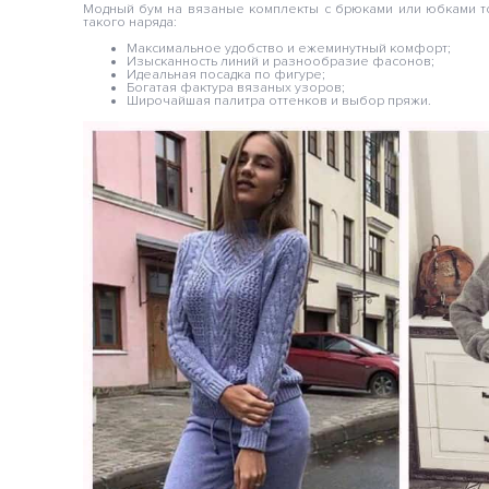
Модный бум на вязаные комплекты с брюками или юбками т
такого наряда:
Максимальное удобство и ежеминутный комфорт;
Изысканность линий и разнообразие фасонов;
Идеальная посадка по фигуре;
Богатая фактура вязаных узоров;
Широчайшая палитра оттенков и выбор пряжи.