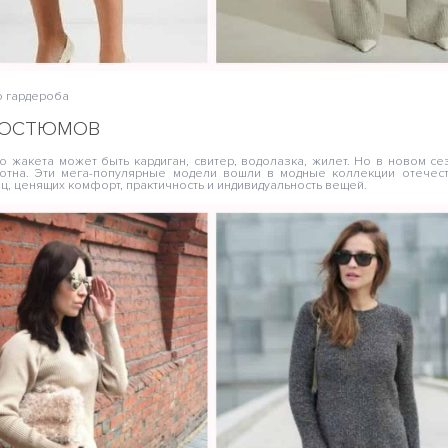
о гардероба
КОСТЮМОВ
о жакета может быть кардиган, свитер, водолазка, жилет. Но в новом се
лотна. Эти мега-популярные модели вошли в модные коллекции отечес
иц, ценящих комфорт, практичность и индивидуальность вещей.