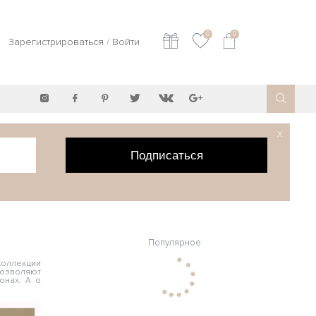
0
0
Зарегистрироваться
/
Войти
X
Подписаться
Популярное
коллекции
позволяют
онах. А о