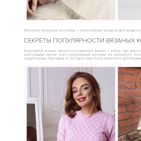
Женские вязаные костюмы — популярные модели для модног
СЕКРЕТЫ ПОПУЛЯРНОСТИ ВЯЗАНЫХ 
Классикой жанра является комплект жакет + юбка, где вмест
настоящим хитом стал спортивный костюм из вязаного по
зарубежных брендов, и сегодня они стали must-have для модн