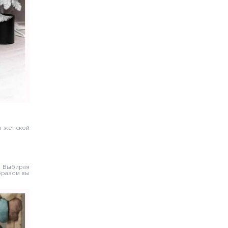
ы женской
. Выбирая
бразом вы