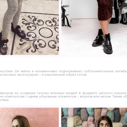
костюм. Он мягко и ненавязчиво подчеркивает соблазнительные изгиб
несколько аксессуаров – и изысканный образ готов.
зайнеров на создание теплых вязаных вещей в формате уютного кокона
ние комплектам с одним объемным элементом – верхом или низом. Таким о
ствах.