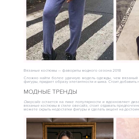
Вязаные костюмы — фавориты модного сезона 2018
Сложно найти более удачную модель одежды, чем вязаный 
фигуры, придает образу элегантности и шика. Стоит добавить 
МОДНЫЕ ТРЕНДЫ
Оверсайз
остается на пике популярности и вдохновляет ди
вязаные костюмы в стиле овесайз, стоит отдавать предпочте
можете скрыть недостатки фигуры и сделать акцент на достоин