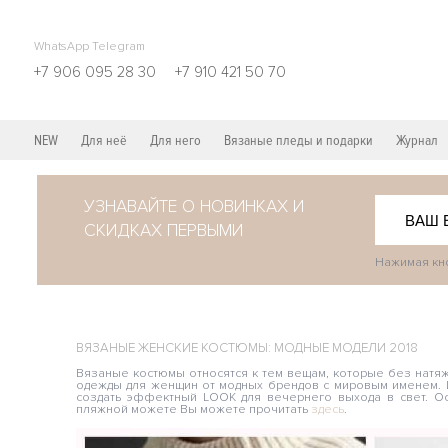
WhatsApp Telegram
+7 906 095 28 30
+7 910 421 50 70
NEW
Для неё
Для него
Вязаные пледы и подарки
Журнал
УЗНАВАЙТЕ О НОВИНКАХ И
СКИДКАХ ПЕРВЫМИ
Нажимая кно
ВЯЗАНЫЕ ЖЕНСКИЕ КОСТЮМЫ: МОДНЫЕ МОДЕЛИ 2018
Вязаные костюмы относятся к тем вещам, которые без натяж
одежды для женщин от модных брендов с мировым именем. 
создать эффектный LOOK для вечернего выхода в свет. О
пляжной можете Вы можете прочитать
здесь
.