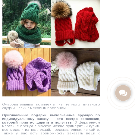
Очаровательные комплекты из теплого вязаного
снуда и шапки с меховым помпоном
Оригинальные подарки, выполненные вручную по
индивидуальному заказу – это всегда эксклюзив,
который приятно дарить и получать.
В фирменном
магазине бренда в Москве можно примерить и купить
все модели из коллекций, представленных на сайте.
Также у вас есть возможность заказать вещи с