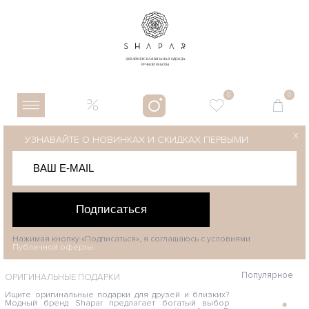
0
0
X
УЗНАВАЙТЕ О НОВИНКАХ И СКИДКАХ ПЕРВЫМИ
Подписаться
Нажимая кнопку «Подписаться», я соглашаюсь с условиями
Публичной оферты
Популярное
ОРИГИНАЛЬНЫЕ ПОДАРКИ
Ищите оригинальные подарки для друзей и близких?
Модный бренд Shapar предлагает богатый выбор