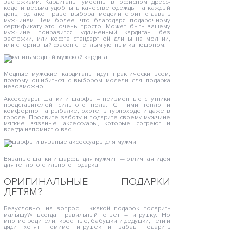
застежками. Кардиганы уместны в офисном дресс-
коде и весьма удобны в качестве одежды на каждый
день, однако право выбора модели стоит отдавать
мужчинам. Тем более что благодаря подарочному
сертификату это очень просто. Может быть вашему
мужчине понравится удлиненный кардиган без
застежки, или кофта стандартной длины на молнии,
или спортивный фасон с теплым уютным капюшоном.
Модные мужские кардиганы идут практически всем,
поэтому ошибиться с выбором модели для подарка
невозможно
Аксессуары. Шапки и шарфы – неизменные спутники
представителей сильного пола. С ними тепло и
комфортно на рыбалке, охоте, в турпоходе и даже в
городе. Проявите заботу и подарите своему мужчине
мягкие вязаные аксессуары, которые согреют и
всегда напомнят о вас.
Вязаные шапки и шарфы для мужчин — отличная идея
для теплого стильного подарка
ОРИГИНАЛЬНЫЕ ПОДАРКИ
ДЕТЯМ?
Безусловно, на вопрос – «какой подарок подарить
малышу?» всегда правильный ответ – игрушку. Но
многие родители, крестные, бабушки и дедушки, тети и
дяди хотят помимо игрушек и забав подарить