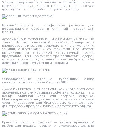
Shapar предлагает элегантные комплекты платье +
кардиган для офиса и работы, костюмы в стиле кэжуал
для отдыха, путешествий и прогулок по городу.
Вязаный костюм — комфортное решение для
повседневного образа и отличный подарок для
модниц
Купальники.
А в компанию к ним еще и летние пляжные
туники. В ассортиментной линейке бренда есть
разнообразный выбор моделей: слитные, монокини,
танкини, с шортиками и со стрингами. Все модели
выполнены из эластичной качественной пряжи,
представлены в широком спектре расцветок. Подарок
в виде вязаного купальника могут выбрать себе
девушки любой комплекции и возраста.
Очаровательные вязаные купальники снова
становятся хитами пляжной моды 2018
Сумки.
Их никогда не бывает слишком много в женском
арсенале, поэтому красивая эффектная сумочка – это
всегда отличная идея для подарка девушке.
Миниатюрные клатчи для вечера, элегантные модели
средних размеров для бизнес-леди, сумки-шопперы
для городских прогулок, пляжа и загородного отдыха.
Красивая вязаная сумочка — всегда правильный
выбор для подарка, ведь этих аксессуаров должно