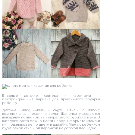
Вязаные детские свитера и кардиганы —
беспроигрышный вариант для практичного подарка
ребенку
Детские шапки, шарфы и снуды
. Стильные мягкие
комплекты для осени и зимы. Шапочки украшаются
шикарным помпоном из натурального русского меха. В
каталоге сайта можно найти наборы формата «мама и
я» — одинаковые по цвету и дизайну. Мама с ребенком
будут самой стильной парочкой на детской площадке.