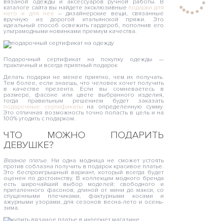
вязаной одежды и аксессуаров ручной работы. В
каталоге сайта вы найдете эксклюзивные
подарки для
него и для нее
– дизайнерские вещи, связанные
вручную из дорогой итальянской пряжи. Это
идеальный способ освежить гардероб, пополнив его
ультрамодными новинками премиум качества.
Подарочный сертификат на покупку одежды —
практичный и всегда приятный подарок
Делать подарки не менее приятно, чем их получать.
Тем более, если знаешь, что человек хочет получить
в качестве презента. Если вы сомневаетесь в
размере, фасоне или цвете выбранного изделия,
тогда правильным решением будет заказать
подарочные сертификаты
на определенную сумму.
Это отличная возможность точно попасть в цель и на
100% угодить с подарком.
ЧТО МОЖНО ПОДАРИТЬ
ДЕВУШКЕ?
Вязаное платье.
Ни одна модница не сможет устоять
против соблазна получить в подарок красивое платье.
Это беспроигрышный вариант, который всегда будет
оценен по достоинству. В коллекции модного бренда
есть широчайший выбор моделей: свободного и
приталенного фасонов, длиной от мини до макси, со
спущенными плечиками, фактурными косами и
ажурными узорами, для сезонов весна-лето и осень-
зима.