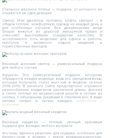
Стильное вязаное платье — подарок, от которого не
откажется ни одна девушка
Свитер.
Или джемпер, пуловер, кофту, свитшот – в
общем теплую, комфортную одежду на каждый день и
для особенных случаев. Все дизайнерские вещи
Shapar вяжутся из дорогой импортной пряжи и
отвечают высочайшим стандартам качества. В
ассортименте есть модельки для офиса и работы,
прогулок и активного отдыха, свиданий и
торжественных выходов.
Вязаный женский свитер — универсальный подарок
для любого случая
Кардиган.
Это универсальный подарок, которому
обрадуется каждая модница, ведь это трендовая вещь,
которая получила статус маст-хэв в модном сезоне
2018-2019. В каталоге сайта представлено огромное
разнообразие кардиганов различной длины, фасона
и стиля: теплые из мериносовой шерсти и летние из
хлопка, с объемными рукавами и обилием кос, в виде
уютных пальто и легких накидок,
комплекты с
платьями
.
Вязаный кардиган — теплый, уютный, красивый
подарок для женщин любого возраста
Костюмы.
Удачное решение для подарка, особенно для
бизнес-леди и модниц с яркой индивидуальностью.