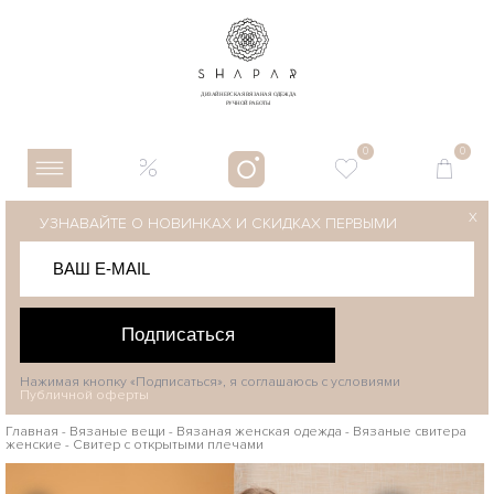
0
0
X
УЗНАВАЙТЕ О НОВИНКАХ И СКИДКАХ ПЕРВЫМИ
Подписаться
Нажимая кнопку «Подписаться», я соглашаюсь с условиями
Публичной оферты
Главная
-
Вязаные вещи
-
Вязаная женская одежда
-
Вязаные свитера
женские
-
Свитер с открытыми плечами