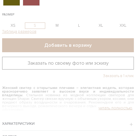
РАЗМЕР
XS
S
M
L
XL
XXL
Таблица размеров
Добавить в корзину
Заказать по своему фото или эскизу
Заказать в 1 клик
Женский свитер с открытыми плечами – элегантная модель, которая
красноречиво заявляет о высоком вкусе и индивидуальности
владелицы.
Стильная новинка из модной коллекции свитеров для
женщин Shapar. Свитер связан вручную с объемным узором, косами, они
придают образу воздушности и очарования. Рекомендуем его и для
вечернего выхода, романтического вечера и отдыха в непринужденной
обстановке.
КАК И С ЧЕМ НОСИТЬ СВИТЕР С ОТКРЫТЫМИ ПЛЕЧАМИ
ХАРАКТЕРИСТИКИ
Приятный бежевый цвет и свободный связанный фасон не
ограничивают при выборе подходящего компаньона для этого
роскошного свитера. Гармоничный тандем получится с юбкой в пол –
такой Look уместно смотрится в дорогом ресторане, на торжественном