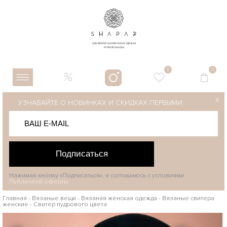
0
0
X
УЗНАВАЙТЕ О НОВИНКАХ И СКИДКАХ ПЕРВЫМИ
Подписаться
Нажимая кнопку «Подписаться», я соглашаюсь с условиями
Публичной оферты
Главная
-
Вязаные вещи
-
Вязаная женская одежда
-
Вязаные свитера
женские
-
Свитер пудрового цвета