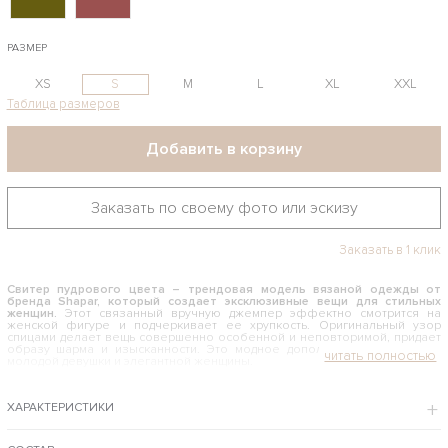
РАЗМЕР
XS
S
M
L
XL
XXL
Таблица размеров
Добавить в корзину
Заказать по своему фото или эскизу
Заказать в 1 клик
Свитер пудрового цвета – трендовая модель вязаной одежды от
бренда Shapar, который создает эксклюзивные вещи для стильных
женщин.
Этот связанный вручную джемпер эффектно смотрится на
женской фигуре и подчеркивает ее хрупкость. Оригинальный узор
спицами делает вещь совершенно особенной и неповторимой, придает
образу шарма и изысканности. Это модное дополнение к гардеробу
молодой девушки и элегантной женщины.
КАК И С ЧЕМ НОСИТЬ СВИТЕР ПУДРОВОГО ЦВЕТА
ХАРАКТЕРИСТИКИ
Модель невероятно женственная и актуальная не первый год. Благодаря
широкому вырезу носить пуловер можно со спущенными плечиками, что
делает образ сексуальным и соблазнительным. Розоватый оттенок
выглядит нарядно и легко сочетается с одеждой в любой цветовой