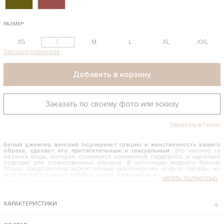
РАЗМЕР
XS
S
M
L
XL
XXL
Таблица размеров
Добавить в корзину
Заказать по своему фото или эскизу
Заказать в 1 клик
Белый джемпер женский подчеркнет грацию и женственность вашего
образа, сделает его притягательным и сексуальным.
Это именно та
вязаная вещь, которая становится изюминкой гардероба и идеально
подходит для торжественных случаев. В коллекции модного бренда
Shapar представлены эксклюзивные дизайнерские модели одежды, но
этот свитер занимает особое место. Связанный из мягкой пряжи люкс
качества, он окутывает нежным теплом и придает образу особенного
очарования и женственности.
КАК И С ЧЕМ НОСИТЬ БЕЛЫЙ ДЖЕМПЕР ЖЕНСКИЙ
ХАРАКТЕРИСТИКИ
Эта модель позволяет экспериментировать с модными луками и
создавать новые образы с любой одеждой из гардероба. Свободный
фасон и крупная вязка роскошно смотрится на стройных девушках и