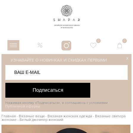
0
0
X
УЗНАВАЙТЕ О НОВИНКАХ И СКИДКАХ ПЕРВЫМИ
Подписаться
Нажимая кнопку «Подписаться», я соглашаюсь с условиями
Публичной оферты
Главная
-
Вязаные вещи
-
Вязаная женская одежда
-
Вязаные свитера
женские
-
Белый джемпер женский