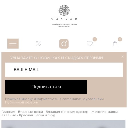
0
0
X
УЗНАВАЙТЕ О НОВИНКАХ И СКИДКАХ ПЕРВЫМИ
Подписаться
Нажимая кнопку «Подписаться», я соглашаюсь с условиями
Публичной оферты
Главная
-
Вязаные вещи
-
Вязаная женская одежда
-
Женские шапки
вязаные
-
Красная шапка и снуд