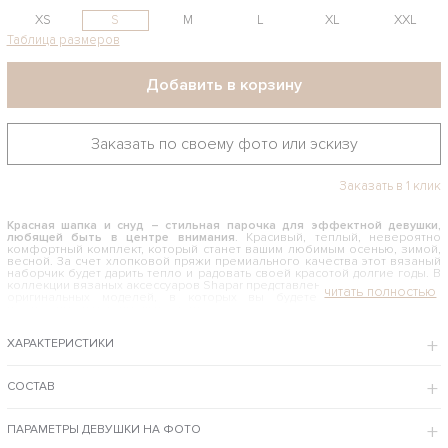
XS
S
M
L
XL
XXL
Таблица размеров
Добавить в корзину
Заказать по своему фото или эскизу
Заказать в 1 клик
Красная шапка и снуд – стильная парочка для эффектной девушки,
любящей быть в центре внимания
. Красивый, теплый, невероятно
комфортный комплект, который станет вашим любимым осенью, зимой,
весной. За счет хлопковой пряжи премиального качества этот вязаный
наборчик будет дарить тепло и радовать своей красотой долгие годы. В
коллекции вязаных аксессуаров Shapar представлен широчайший выбор
оригинальных моделей, в которых вы будете чувствовать себя
неотразимо и максимально уютно.
КАК И С ЧЕМ НОСИТЬ КРАСНУЮ ШАПКУ И СНУД
ХАРАКТЕРИСТИКИ
Стильные вязаные аксессуары придают образу яркости и
женственности. Они эффектно смотрятся со спортивными куртками,
женскими пуховиками, классическими пальто, шубками и дубленками. Это
СОСТАВ
великолепный вариант комфортной связанной одежды для тех женщин
и девушек, которые хотят всегда и везде выглядеть стильно и модно.
ПАРАМЕТРЫ ДЕВУШКИ НА ФОТО
Фирменный интернет-магазин бренда вязаных вещей Shapar предлагает купить
красную шапку и снуд по привлекательной цене, с комфортной примеркой, с