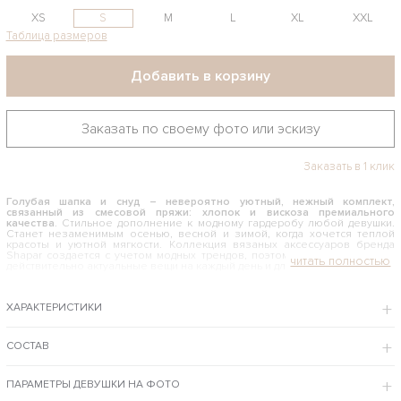
XS
S
M
L
XL
XXL
Таблица размеров
Добавить в корзину
Заказать по своему фото или эскизу
Заказать в 1 клик
Голубая шапка и снуд –
невероятно уютный, нежный комплект,
связанный из смесовой
пряжи: хлопок и вискоза премиального
качества
. Стильное дополнение к модному гардеробу любой девушки.
Станет незаменимым осенью, весной и зимой, когда хочется теплой
красоты и уютной мягкости. Коллекция вязаных аксессуаров бренда
Shapar создается с учетом модных трендов, поэтому здесь вы найдете
действительно актуальные вещи на каждый день и для особых случаев.
КАК И С ЧЕМ НОСИТЬ ГОЛУБУЮ ШАПКУ И СНУД
ХАРАКТЕРИСТИКИ
Нежный голубой оттенок освежит любой образ, придаст ему легкости
женственности, а мягкая пряжа из хлопка подарит ощущения приятного
комфорта. Вязаный наборчик шикарно смотрится с классическими
пальто и шубками, спортивными куртками и пуховиками. Подойдет
СОСТАВ
блондинкам, брюнеткам, шатенкам – женщинам любого возраста и
образа жизни. Действительно универсальный комплект на все времена.
ПАРАМЕТРЫ ДЕВУШКИ НА ФОТО
Фирменный интернет-магазин бренда вязаных вещей Shapar предлагает купить
голубую шапку и снуд по привлекательной цене, с комфортной примеркой, с