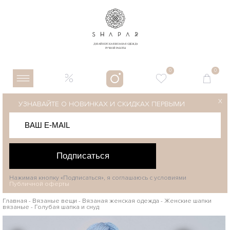
0
0
X
УЗНАВАЙТЕ О НОВИНКАХ И СКИДКАХ ПЕРВЫМИ
Подписаться
Нажимая кнопку «Подписаться», я соглашаюсь с условиями
Публичной оферты
Главная
-
Вязаные вещи
-
Вязаная женская одежда
-
Женские шапки
вязаные
-
Голубая шапка и снуд