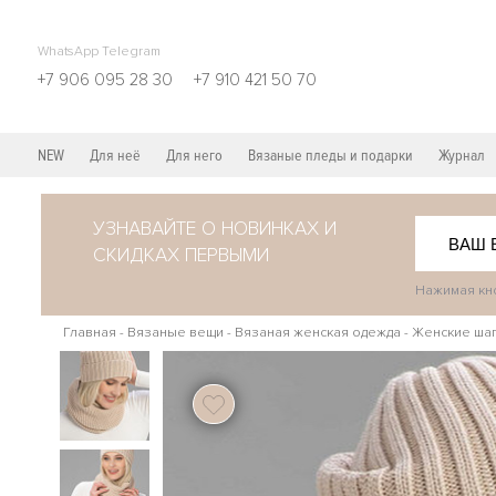
WhatsApp Telegram
+7 906 095 28 30
+7 910 421 50 70
NEW
Для неё
Для него
Вязаные пледы и подарки
Журнал
УЗНАВАЙТЕ О НОВИНКАХ И
СКИДКАХ ПЕРВЫМИ
Нажимая кно
Главная
-
Вязаные вещи
-
Вязаная женская одежда
-
Женские ша
104