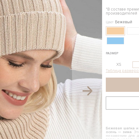
*В составе прем
производителей
Бежевый
Цвет
РАЗМЕР
XS
Таблица размеро
Бежевая шапка и
осень — зима.
Эт
незаменим для д