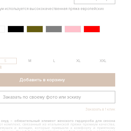
иум используется высококачественная пряжа европейских
S
M
L
XL
XXL
в
Добавить в корзину
Заказать по своему фото или эскизу
Заказать в 1 клик
 снуд – обязательный элемент женского гардероба для сезона
от комплект, связанный из итальянской пряжи премиум качества,
евушек и женщин, которые привыкли к комфорту и приятному