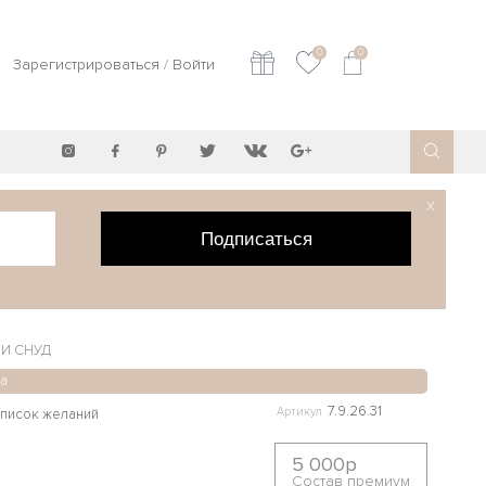
0
0
Зарегистрироваться
/
Войти
X
Подписаться
 И СНУД
а
7.9.26.31
Артикул
5 000р
Состав премиум