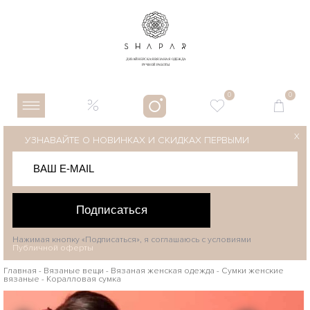
0
0
X
УЗНАВАЙТЕ О НОВИНКАХ И СКИДКАХ ПЕРВЫМИ
Подписаться
Нажимая кнопку «Подписаться», я соглашаюсь с условиями
Публичной оферты
Главная
-
Вязаные вещи
-
Вязаная женская одежда
-
Сумки женские
вязаные
-
Коралловая сумка