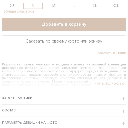
XS
S
M
L
XL
XXL
Таблица размеров
Добавить в корзину
Заказать по своему фото или эскизу
Заказать в 1 клик
Коралловая сумка женская – модная новинка из вязаной коллекции
аксессуаров Shapar.
Она станет стильной спутницей для элегантной
бизнес-леди и внесет разнообразия в гардероб городской модницы. Эта
эксклюзивная модель разработана дизайнерами нашего бренда и
выполнена из пряжи премиум качества специально для девушек и
женщин с хорошим вкусом. Модный коралловый оттенок, компактные
размеры, авторский дизайн делают эту сумку идеальным вариантом для
повседневного образа и вечернего выхода.
КАК И С ЧЕМ НОСИТЬ ЖЕНСКУЮ КОРАЛЛОВУЮ СУМКУ
ХАРАКТЕРИСТИКИ
Необычная яркая модель гармонично сочетается с классическим
гардеробом и непринужденным стилем, великолепно смотрится с
изысканными платьями и демократичными джинсами. Сумочка может
СОСТАВ
составить модную компанию для любого наряда: повседневного или для
особых случаев. Это уникальный аксессуар ручной работы, который
красноречиво говорит о тонком вкусе и индивидуальности хозяйки.
ПАРАМЕТРЫ ДЕВУШКИ НА ФОТО
Интернет-магазин бренда Shapar предлагает купить коралловую сумку по