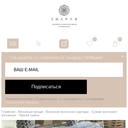
0
0
X
УЗНАВАЙТЕ О НОВИНКАХ И СКИДКАХ ПЕРВЫМИ
Подписаться
Нажимая кнопку «Подписаться», я соглашаюсь с условиями
Публичной оферты
Главная
-
Вязаные вещи
-
Вязаная женская одежда
-
Сумки женские
вязаные
-
Яркая сумка