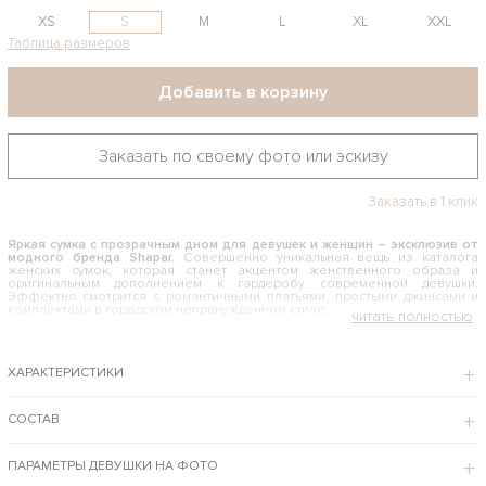
XS
S
M
L
XL
XXL
Таблица размеров
Добавить в корзину
Заказать по своему фото или эскизу
Заказать в 1 клик
Яркая сумка с прозрачным дном для девушек и женщин – эксклюзив от
модного бренда Shapar.
Совершенно уникальная вещь из каталога
женских сумок, которая станет акцентом женственного образа и
оригинальным дополнением к гардеробу современной девушки.
Эффектно смотрится с романтичными платьями, простыми джинсами и
комплектами в городском непринужденном стиле.
КАК И С ЧЕМ НОСИТЬ ЯРКУЮ СУМКУ ЖЕНСКУЮ
Красивый аксессуар комбинированной расцветки гармонично
ХАРАКТЕРИСТИКИ
сочетается с элегантными вечерними нарядами, романтичными и
повседневными луками. Это универсальный аксессуар, который
незаменим для гардероба женщины с индивидуальностью. Эту стильную
вещь можно носить на работу в офис, брать с собой в ресторан или на
СОСТАВ
вечеринку. Сумочка с прозрачным дном идеально подходит для сезона
весна и лето, а в холодную пору года она поднимет настроение
необычным сочетанием оттенков.
ПАРАМЕТРЫ ДЕВУШКИ НА ФОТО
Интернет-магазин бренда Shapar предлагает купить яркую сумку женскую по