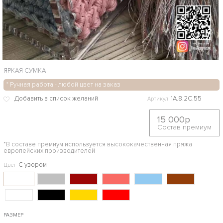
ЯРКАЯ СУМКА
* Ручная работа - любой цвет на заказ
1A.8.2С.55
Артикул
15 000р
Состав премиум
*В составе премиум используется высококачественная пряжа
европейских производителей
С узором
Цвет
РАЗМЕР