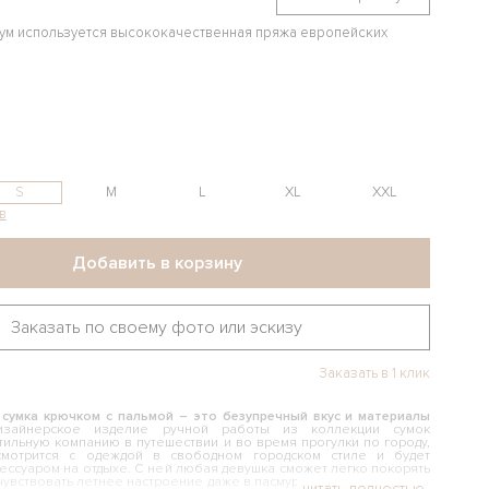
иум используется высококачественная пряжа европейских
S
M
L
XL
XXL
в
Добавить в корзину
Заказать по своему фото или эскизу
Заказать в 1 клик
 сумка крючком с пальмой – это безупречный вкус и материалы
айнерское изделие ручной работы из коллекции сумок
стильную компанию в путешествии и во время прогулки по городу,
мотрится с одеждой в свободном городском стиле и будет
ссуаром на отдыхе. С ней любая девушка сможет легко покорять
чувствовать летнее настроение даже в пасмурные деньки. Если Вы