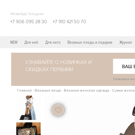
WhatsApp Telegram
+7 906 095 28 30
+7 910 421 50 70
NEW
Для неё
Для него
Вязаные пледы и подарки
Журнал
УЗНАВАЙТЕ О НОВИНКАХ И
СКИДКАХ ПЕРВЫМИ
Нажимая кно
Главная
-
Вязаные вещи
-
Вязаная женская одежда
-
Сумки женск
116