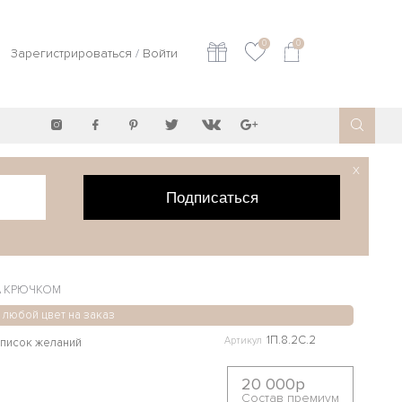
0
0
Зарегистрироваться
/
Войти
X
Подписаться
А КРЮЧКОМ
- любой цвет на заказ
1П.8.2С.2
Артикул
20 000р
Состав премиум