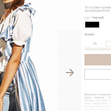
*В составе прем
производителей
Черный
Цвет
РАЗМЕР
XS
Таблица размеро
Вязаная пляжная
люкс класса.
Диз
Shapar составит 
она эффектно с
незаменимым аксе
морские пляжи и 