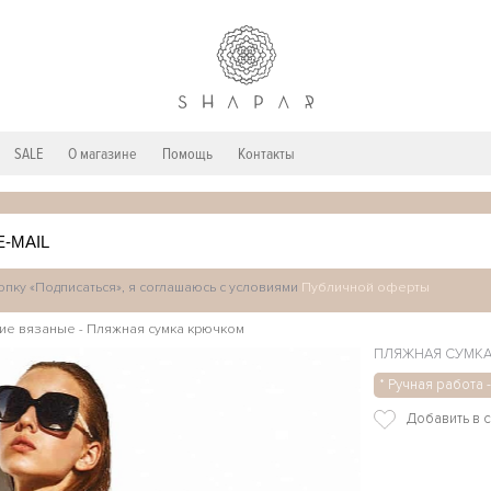
SALE
О магазине
Помощь
Контакты
пку «Подписаться», я соглашаюсь с условиями
Публичной оферты
ие вязаные
-
Пляжная сумка крючком
ПЛЯЖНАЯ СУМК
* Ручная работа 