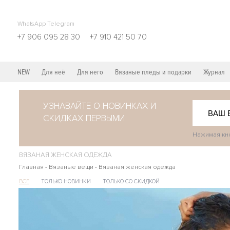
WhatsApp Telegram
+7 906 095 28 30
+7 910 421 50 70
NEW
Для неё
Для него
Вязаные пледы и подарки
Журнал
УЗНАВАЙТЕ О НОВИНКАХ И
СКИДКАХ ПЕРВЫМИ
Нажимая кно
ВЯЗАНАЯ ЖЕНСКАЯ ОДЕЖДА
Главная
-
Вязаные вещи
-
Вязаная женская одежда
ВСЕ
ТОЛЬКО НОВИНКИ
ТОЛЬКО СО СКИДКОЙ