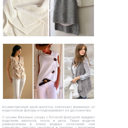
Ассиметричный крой жилеток отвлекает внимание от
недостатков фигуры и подчеркивает ее достоинства
С косами.
Вязаные узоры с богатой фактурой придают
изделиям мягкости, тепла и уюта. Такие модели
универсальны в плане модных сочетаний, они
одинаково уместно смотрятся в тандеме с вечерним