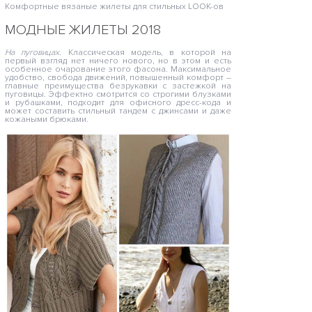
Комфортные вязаные жилеты для стильных LOOK-ов
МОДНЫЕ ЖИЛЕТЫ 2018
На пуговицах.
Классическая модель, в которой на
первый взгляд нет ничего нового, но в этом и есть
особенное очарование этого фасона. Максимальное
удобство, свобода движений, повышенный комфорт –
главные преимущества безрукавки с застежкой на
пуговицы. Эффектно смотрится со строгими блузками
и рубашками, подходит для офисного дресс-кода и
может составить стильный тандем с джинсами и даже
кожаными брюками.