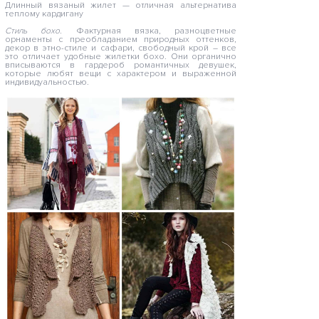
Длинный вязаный жилет — отличная альтернатива
теплому кардигану
Стиль бохо.
Фактурная вязка, разноцветные
орнаменты с преобладанием природных оттенков,
декор в этно-стиле и сафари, свободный крой – все
это отличает удобные жилетки бохо. Они органично
вписываются в гардероб романтичных девушек,
которые любят вещи с характером и выраженной
индивидуальностью.