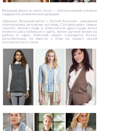
Вязаный жилет в стиле бохо — обязательный элемент
гардероба романтичной девушки
Офисные.
Вязаный жилет с белой блузкой – шикарная
альтернатива деловому костюму. Сегодня даже самые
строгие бизнес-леди и блюстители дресс-кода могут
немного расслабиться и одеть жилет ручной вязки на
работу в офис. Рабочий образ становится более
женственным, но вместе с этим не теряет своей
элегантности и стиля.