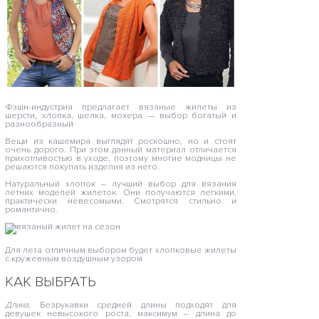
Фэшн-индустрия предлагает вязаные жилеты из
шерсти, хлопка, шелка, мохера — выбор богатый и
разнообразный
Вещи из кашемира выглядят роскошно, но и стоят
очень дорого. При этом данный материал отличается
прихотливостью в уходе, поэтому многие модницы не
решаются покупать изделия из него.
Натуральный хлопок – лучший выбор для вязания
летних моделей жилеток. Они получаются легкими,
практически невесомыми. Смотрятся стильно и
романтично.
Для лета отличным выбором будет хлопковые жилеты
с кружевным воздушным узором
КАК ВЫБРАТЬ
Длина.
Безрукавки средней длины подходят для
девушек невысокого роста, максимум – длина до