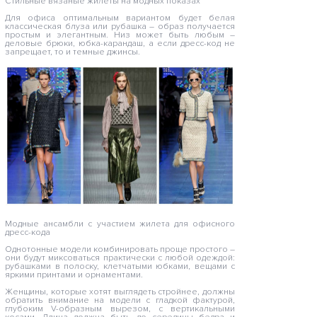
Стильные вязаные жилеты на модных показах
Для офиса оптимальным вариантом будет белая
классическая блуза или рубашка – образ получается
простым и элегантным. Низ может быть любым –
деловые брюки, юбка-карандаш, а если дресс-код не
запрещает, то и темные джинсы.
Модные ансамбли с участием жилета для офисного
дресс-кода
Однотонные модели комбинировать проще простого –
они будут миксоваться практически с любой одеждой:
рубашками в полоску, клетчатыми юбками, вещами с
яркими принтами и орнаментами.
Женщины, которые хотят выглядеть стройнее, должны
обратить внимание на модели с гладкой фактурой,
глубоким V-образным вырезом, с вертикальными