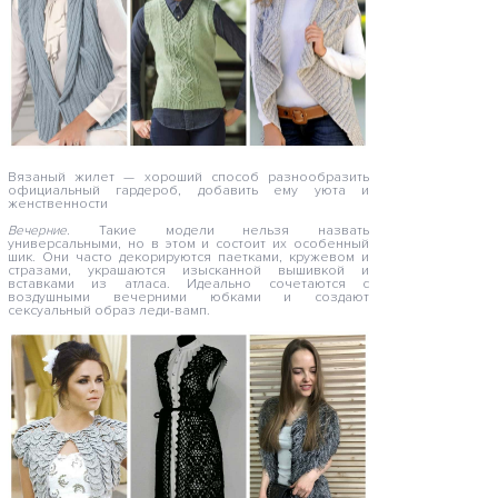
Вязаный жилет — хороший способ разнообразить
официальный гардероб, добавить ему уюта и
женственности
Вечерние.
Такие модели нельзя назвать
универсальными, но в этом и состоит их особенный
шик. Они часто декорируются паетками, кружевом и
стразами, украшаются изысканной вышивкой и
вставками из атласа. Идеально сочетаются с
воздушными вечерними юбками и создают
сексуальный образ леди-вамп.