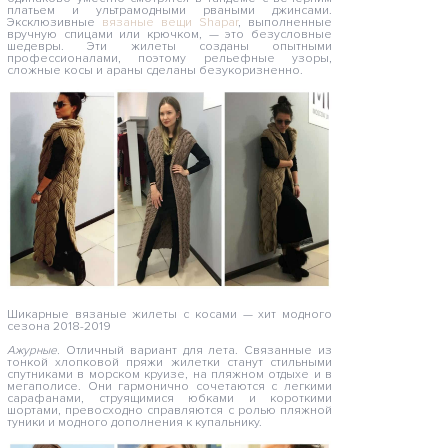
платьем и ультрамодными рваными джинсами.
Эксклюзивные
вязаные вещи Shapar
, выполненные
вручную спицами или крючком, — это безусловные
шедевры. Эти жилеты созданы опытными
профессионалами, поэтому рельефные узоры,
сложные косы и араны сделаны безукоризненно.
Шикарные вязаные жилеты с косами — хит модного
сезона 2018-2019
Ажурные.
Отличный вариант для лета. Связанные из
тонкой хлопковой пряжи жилетки станут стильными
спутниками в морском круизе, на пляжном отдыхе и в
мегаполисе. Они гармонично сочетаются с легкими
сарафанами, струящимися юбками и короткими
шортами, превосходно справляются с ролью пляжной
туники и модного дополнения к купальнику.