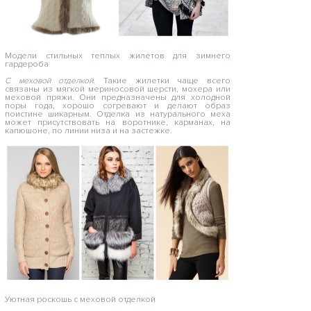
Модели стильных теплых жилетов для зимнего
гардероба
С меховой отделкой.
Такие жилетки чаще всего
связаны из мягкой мериносовой шерсти, мохера или
меховой пряжи. Они предназначены для холодной
поры года, хорошо согревают и делают образ
поистине шикарным. Отделка из натурального меха
может присутствовать на воротнике, карманах, на
капюшоне, по линии низа и на застежке.
Уютная роскошь с меховой отделкой