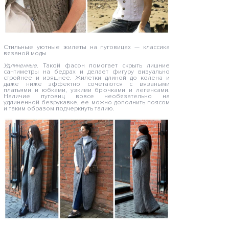
Стильные уютные жилеты на пуговицах — классика
вязаной моды
Удлиненные.
Такой фасон помогает скрыть лишние
сантиметры на бедрах и делает фигуру визуально
стройнее и изящнее. Жилетки длиной до колена и
даже ниже эффектно сочетаются с вязаными
платьями и юбками, узкими брючками и легенсами.
Наличие пуговиц вовсе необязательно на
удлиненной безрукавке, ее можно дополнить поясом
и таким образом подчеркнуть талию.