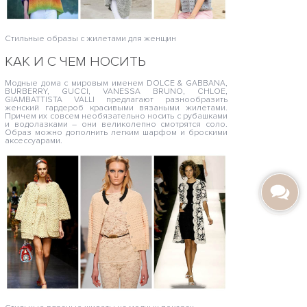
Стильные образы с жилетами для женщин
КАК И С ЧЕМ НОСИТЬ
Модные дома с мировым именем DOLCE & GABBANA,
BURBERRY, GUCCI, VANESSA BRUNO, CHLOE,
GIAMBATTISTA VALLI предлагают разнообразить
женский гардероб красивыми вязаными жилетами.
Причем их совсем необязательно носить с рубашками
и водолазками – они великолепно смотрятся соло.
Образ можно дополнить легким шарфом и броскими
аксессуарами.