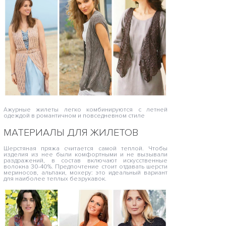
Ажурные жилеты легко комбинируются с летней
одеждой в романтичном и повседневном стиле
МАТЕРИАЛЫ ДЛЯ ЖИЛЕТОВ
Шерстяная пряжа считается самой теплой. Чтобы
изделия из нее были комфортными и не вызывали
раздражений, в состав включают искусственные
волокна 30-40%. Предпочтение стоит отдавать шерсти
мериносов, альпаки, мохеру: это идеальный вариант
для наиболее теплых безрукавок.