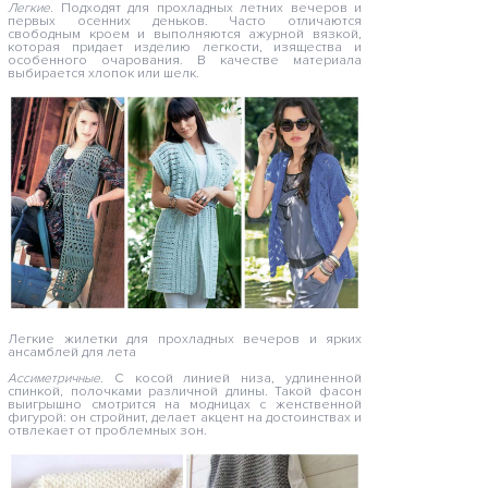
Легкие.
Подходят для прохладных летних вечеров и
первых осенних деньков. Часто отличаются
свободным кроем и выполняются ажурной вязкой,
которая придает изделию легкости, изящества и
особенного очарования. В качестве материала
выбирается хлопок или шелк.
Легкие жилетки для прохладных вечеров и ярких
ансамблей для лета
Ассиметричные.
С косой линией низа, удлиненной
спинкой, полочками различной длины. Такой фасон
выигрышно смотрится на модницах с женственной
фигурой: он стройнит, делает акцент на достоинствах и
отвлекает от проблемных зон.