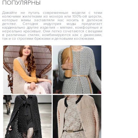
ПОПУЛЯРНЫ
Давайте не путать современные модели с теми
колючими жилетками из мохера или 100%-ой шерсти,
которые мамы заставляли нас носить в далеком
детстве. Сегодня индустрия моды предлагает
кардинально другие изделия – мягкие, комфортные и
нереально красивые. Они легко сочетаются с вещами
в различных стилях, комбинируются как с джинсами,
так и со строгими брюками и деловыми костюмами.