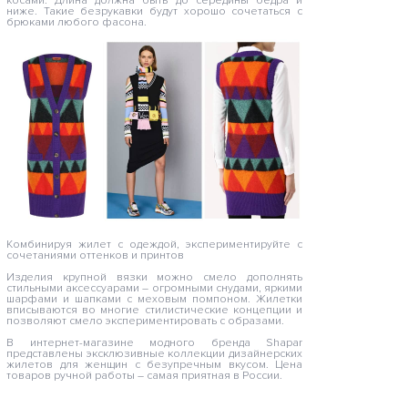
косами. Длина должна быть до середины бедра и
ниже. Такие безрукавки будут хорошо сочетаться с
брюками любого фасона.
Комбинируя жилет с одеждой, экспериментируйте с
сочетаниями оттенков и принтов
Изделия крупной вязки можно смело дополнять
стильными аксессуарами – огромными снудами, яркими
шарфами и шапками с меховым помпоном. Жилетки
вписываются во многие стилистические концепции и
позволяют смело экспериментировать с образами.
В интернет-магазине модного бренда Shapar
представлены эксклюзивные коллекции дизайнерских
жилетов для женщин с безупречным вкусом. Цена
товаров ручной работы – самая приятная в России.