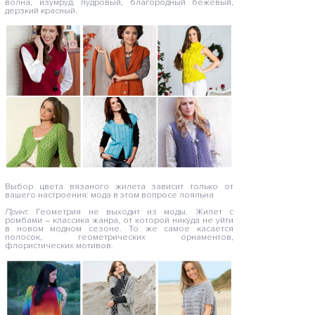
волна, изумруд, пудровый, благородный бежевый,
дерзкий красный.
Выбор цвета вязаного жилета зависит только от
вашего настроения: мода в этом вопросе лояльна
Принт.
Геометрия не выходит из моды. Жилет с
ромбами – классика жанра, от которой никуда не уйти
в новом модном сезоне. То же самое касается
полосок, геометрических орнаментов,
флористических мотивов.