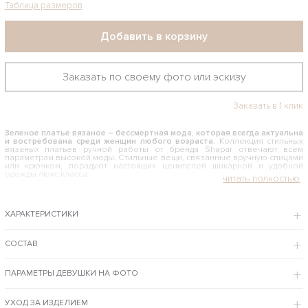
Таблица размеров
Добавить в корзину
Заказать по своему фото или эскизу
Заказать в 1 клик
Зеленое платье вязаное – бессмертная мода, которая всегда актуальна
и востребована среди женщин любого возраста.
Коллекция стильных
вязаных платьев ручной работы от бренда Shapar отвечают всем
параметрам высокой моды. Стильные вещи, связанные вручную спицами
или крючком, порадуют настоящих ценителей шикарной и удобной
одежды люкс класса.
КАК И С ЧЕМ НОСИТЬ БОРДОВОЕ ВЯЗАНОЕ ПЛАТЬЕ С КОСАМИ
Ярко-зеленый наряд придаст очарования и шарма любой моднице.
ХАРАКТЕРИСТИКИ
Мягкое, красивое, стильное изделие из качественной пряжи согреет в
любую погоду и влюбит вас в себя с первой примерки. Оно подходит на
каждый день и для особых случаев, его можно носить на работу в офис и
одевать на романтическое свидание. И при этом вы всегда будете
СОСТАВ
выглядеть ярко и эффектно. В качестве обуви лучше отдать
предпочтение классике, но со спортивными кроссами тоже можно
«поиграть» с образами.
ПАРАМЕТРЫ ДЕВУШКИ НА ФОТО
Интернет-магазин одежды бренда Shapar предлагает купить зеленое платье
вязаное по доступной цене с примеркой в Москве и доставкой в регионы РФ.
УХОД ЗА ИЗДЕЛИЕМ
ОСОБЕННОСТИ МОДЕЛИ