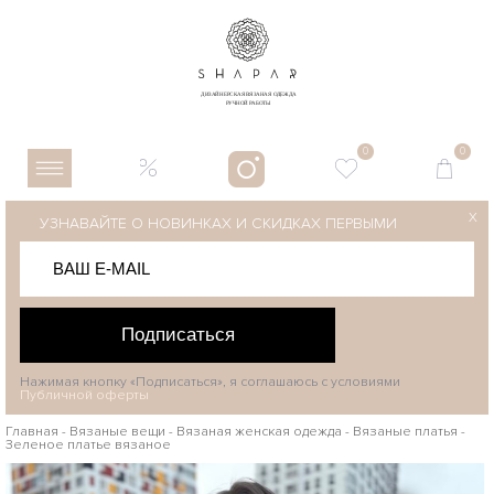
0
0
X
УЗНАВАЙТЕ О НОВИНКАХ И СКИДКАХ ПЕРВЫМИ
Подписаться
Нажимая кнопку «Подписаться», я соглашаюсь с условиями
Публичной оферты
Главная
-
Вязаные вещи
-
Вязаная женская одежда
-
Вязаные платья
-
Зеленое платье вязаное