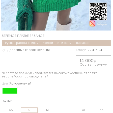
ЗЕЛЕНОЕ ПЛАТЬЕ ВЯЗАНОЕ
* Ручная работа спицами - любой цвет и размер на заказ
22.4.16.24
Артикул
14 000р
Состав премиум
*В составе премиум используется высококачественная пряжа
европейских производителей
Ярко-зеленый
Цвет
РАЗМЕР
XS
S
M
L
XL
XXL