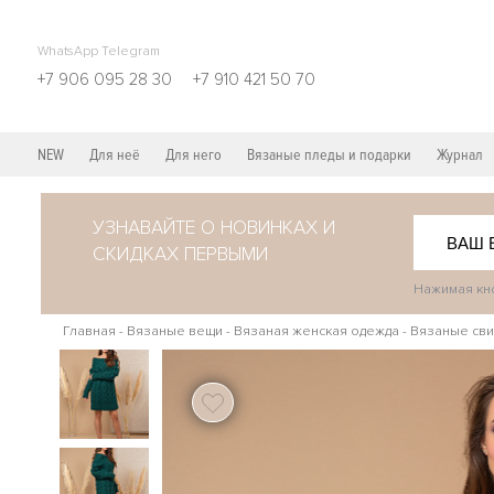
WhatsApp Telegram
+7 906 095 28 30
+7 910 421 50 70
NEW
Для неё
Для него
Вязаные пледы и подарки
Журнал
УЗНАВАЙТЕ О НОВИНКАХ И
СКИДКАХ ПЕРВЫМИ
Нажимая кно
Главная
-
Вязаные вещи
-
Вязаная женская одежда
-
Вязаные сви
120