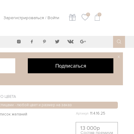
0
0
Зарегистрироваться
/
Войти
X
Подписаться
О ЦВЕТА
спицами - любой цвет и размер на заказ
11.4.16.25
Артикул
13 000р
Состав премиум