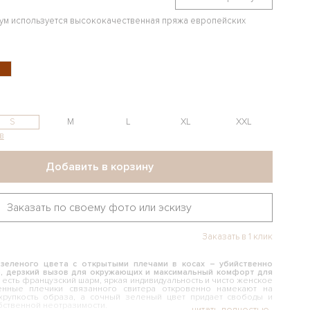
иум используется высококачественная пряжа европейских
S
M
L
XL
XXL
в
Добавить в корзину
Заказать по своему фото или эскизу
Заказать в 1 клик
зеленого цвета с открытыми плечами в косах – убийственно
е, дерзкий вызов для окружающих и максимальный комфорт для
 есть французский шарм, яркая индивидуальность и чисто женское
щенные плечики связанного свитера откровенно намекают на
 хрупкость образа, а сочный зеленый цвет придает свободы и
бственной неотразимости.