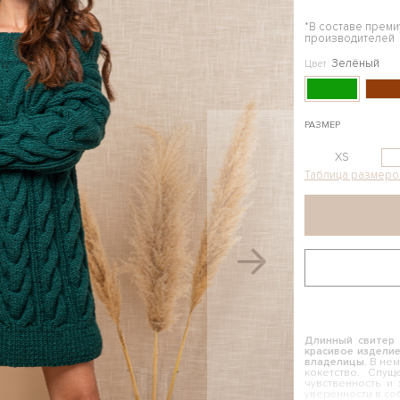
*В составе прем
производителей
Зелёный
Цвет
РАЗМЕР
XS
Таблица размеро
Длинный свитер 
красивое издели
владелицы.
В нем
кокетство. Спу
чувственность и
уверенности в со