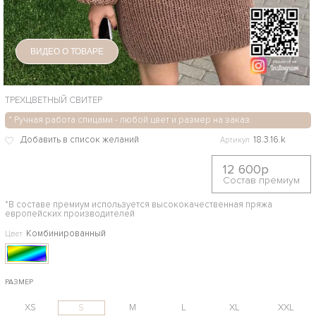
ВИДЕО О ТОВАРЕ
ТРЕХЦВЕТНЫЙ СВИТЕР
* Ручная работа спицами - любой цвет и размер на заказ
18.3.16.k
Артикул
12 600р
Состав премиум
*В составе премиум используется высококачественная пряжа
европейских производителей
Комбинированный
Цвет
РАЗМЕР
XS
S
M
L
XL
XXL