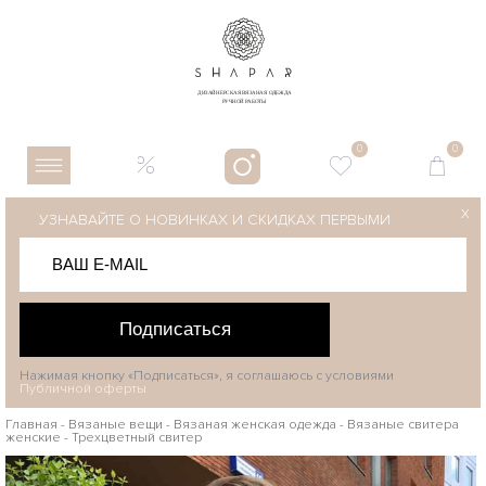
0
0
X
УЗНАВАЙТЕ О НОВИНКАХ И СКИДКАХ ПЕРВЫМИ
Подписаться
Нажимая кнопку «Подписаться», я соглашаюсь с условиями
Публичной оферты
Главная
-
Вязаные вещи
-
Вязаная женская одежда
-
Вязаные свитера
женские
-
Трехцветный свитер