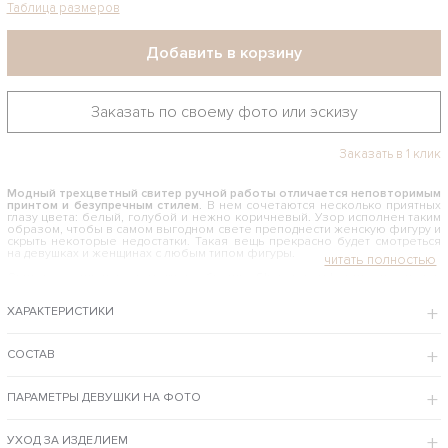
Таблица размеров
Добавить в корзину
Заказать по своему фото или эскизу
Заказать в 1 клик
Модный трехцветный свитер ручной работы отличается неповторимым
принтом и безупречным стилем.
В нем сочетаются несколько приятных
глазу цвета: белый, голубой и нежно коричневый. Узор исполнен таким
образом, чтобы в самом выгодном свете преподнести женскую фигуру и
скрыть некоторые недостатки. Такая вещь прекрасно будет смотреться
на девушках и женщинах с любым типом фигуры.
Свитера – платья от модного бренда Shapar комфортно носятся в
холодное время года, в них тепло и удобно. Кроме того, такая одежда
придает шарма и женственности современной девушке.
ХАРАКТЕРИСТИКИ
КАК И С ЧЕМ НОСИТЬ ТРЕХЦВЕТНЫЙ СВИТЕР
Изделия ручной работы всегда выгодно отличаются от штампованных
СОСТАВ
аналогов, подчеркивают ваш уникальный стиль и отличный вкус. Это
женское изделие, связанное спицами, не станет исключением. Его
предлагаем соло с плотными колготками либо совместить с любимыми
ПАРАМЕТРЫ ДЕВУШКИ НА ФОТО
джинсами. Вы непременно будете смотреться в нем неотразимо.
Интернет-магазин одежды бренда Shapar советует купить трехцветный свитер
по разумной цене, предусмотрена примерка в Москве и доставка во все
регионы всей страны.
УХОД ЗА ИЗДЕЛИЕМ