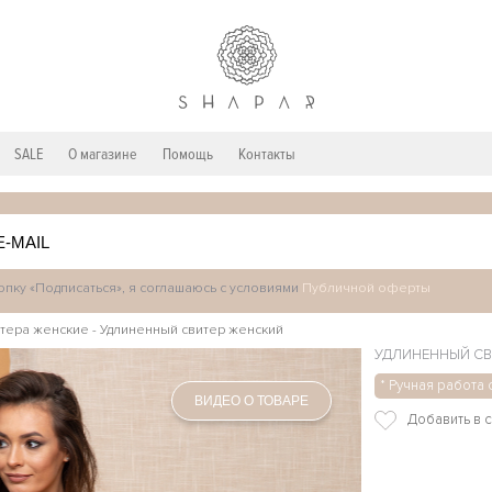
SALE
О магазине
Помощь
Контакты
пку «Подписаться», я соглашаюсь с условиями
Публичной оферты
тера женские
-
Удлиненный свитер женский
УДЛИНЕННЫЙ СВ
* Ручная работа 
ВИДЕО О ТОВАРЕ