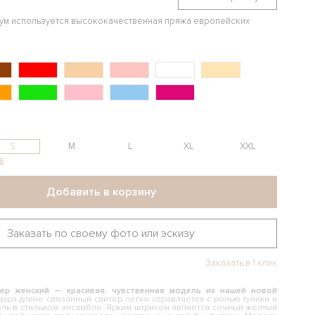
иум используется высококачественная пряжа европейских
S
M
L
XL
XXL
в
Добавить в корзину
Заказать по своему фото или эскизу
Заказать в 1 клик
ер женский — красивая, чувственная модель из нашей новой
аря длине связанный свитер легко справляется с ролью туники и
оль в стильном ансамбле. Ярким штрихом является сочный желтый