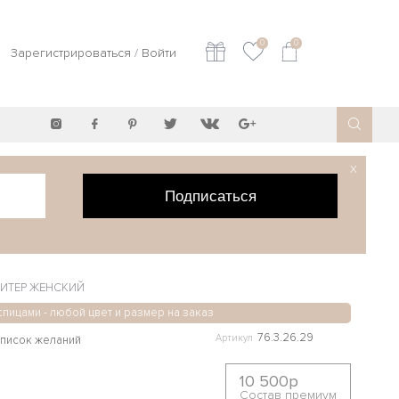
0
0
Зарегистрироваться
/
Войти
X
Подписаться
ИТЕР ЖЕНСКИЙ
спицами - любой цвет и размер на заказ
76.3.26.29
Артикул
10 500р
Состав премиум