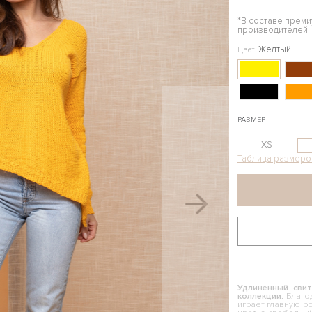
*В составе прем
производителей
Желтый
Цвет
РАЗМЕР
XS
Таблица размеро
Удлиненный свит
коллекции.
Благод
играет главную р