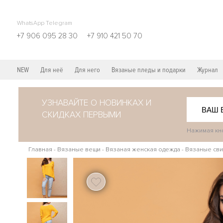
WhatsApp Telegram
+7 906 095 28 30
+7 910 421 50 70
NEW
Для неё
Для него
Вязаные пледы и подарки
Журнал
УЗНАВАЙТЕ О НОВИНКАХ И
СКИДКАХ ПЕРВЫМИ
Нажимая кно
Главная
-
Вязаные вещи
-
Вязаная женская одежда
-
Вязаные сви
104