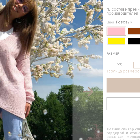
*В составе прем
производителей
Розовый
Цвет
РАЗМЕР
XS
Таблица размеро
Летний свитер сп
гардероб и стан
вещь для женщин