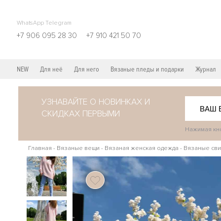
WhatsApp Telegram
+7 906 095 28 30
+7 910 421 50 70
NEW
Для неё
Для него
Вязаные пледы и подарки
Журнал
УЗНАВАЙТЕ О НОВИНКАХ И
СКИДКАХ ПЕРВЫМИ
Нажимая кно
Главная
-
Вязаные вещи
-
Вязаная женская одежда
-
Вязаные сви
109