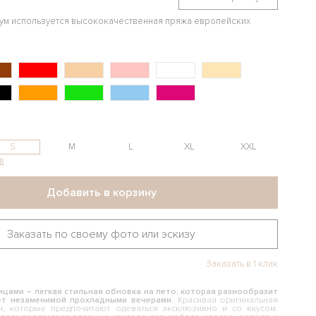
иум используется высококачественная пряжа европейских
S
M
L
XL
XXL
в
Добавить в корзину
Заказать по своему фото или эскизу
Заказать в 1 клик
ицами – легкая стильная обновка на лето, которая разнообразит
ет незаменимой прохладными вечерами.
Красивая оригинальная
, которые предпочитают одеваться эксклюзивно и со вкусом.