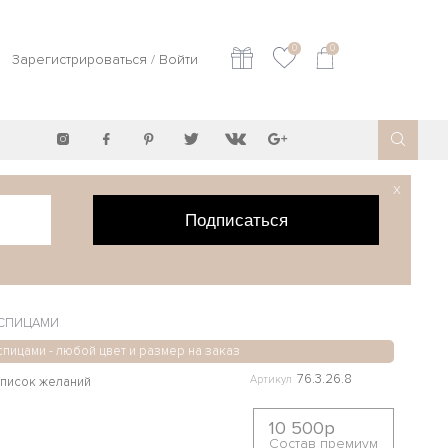
0
0
Зарегистрироваться
/
Войти
X
Подписаться
 СПИЦАМИ
спицами - любой цвет и размер на заказ
76.3.26.8
Артикул
10 500р
Состав премиум