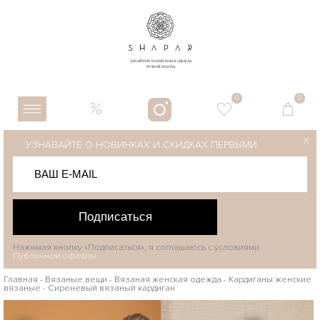
0
0
X
УЗНАВАЙТЕ О НОВИНКАХ И СКИДКАХ ПЕРВЫМИ
Подписаться
Нажимая кнопку «Подписаться», я соглашаюсь с условиями
Публичной оферты
Главная
-
Вязаные вещи
-
Вязаная женская одежда
-
Кардиганы женские
вязаные
-
Сиреневый вязаный кардиган