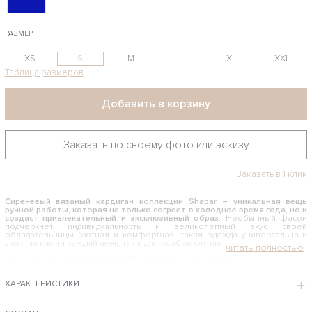
РАЗМЕР
XS
S
M
L
XL
XXL
Таблица размеров
Добавить в корзину
Заказать по своему фото или эскизу
Заказать в 1 клик
Сиреневый вязаный кардиган коллекции
Shapar – уникальная вещь
ручной работы, которая не только согреет в холодное время года, но и
создаст привлекательный и эксклюзивный образ.
Необычный фасон
подчеркнет индивидуальность и великолепный вкус своей
обладательницы. Уютная и комфортная, такая одежда универсальна и
уместна как на каждый день, так и для особых случаев.
КАК И С ЧЕМ НОСИТЬ СИРЕНЕВЫЙ ВЯЗАНЫЙ КАРДИГАН
Лучше всего такая яркая и оригинальная модель смотрится в рамках
ХАРАКТЕРИСТИКИ
стиля кэжуал – с джинсами, футболками, леггинсами, легкими
лонгсливами. Но также ею можно дополнить и необычный вечерний
образ, накинув поверх подходящего платья. Это будет выглядеть мило и
эффектно. Изделие выполнено в трендовом стиле оверсайз. С