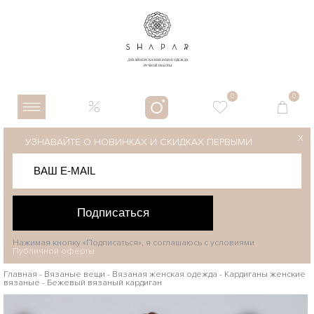
0
0
X
УЗНАВАЙТЕ О НОВИНКАХ И СКИДКАХ ПЕРВЫМИ
Подписаться
Нажимая кнопку «Подписаться», я соглашаюсь с условиями
Публичной оферты
Главная
-
Вязаные вещи
-
Вязаная женская одежда
-
Кардиганы женские
вязаные
-
Бежевый вязаный кардиган