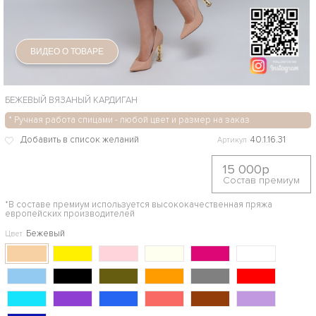
ВИДЕО О ТОВАРЕ
БЕЖЕВЫЙ ВЯЗАНЫЙ КАРДИГАН
* Ручная работа спицами - любой цвет и размер на заказ
40.1.16.31
Артикул
15 000р
Состав премиум
*В составе премиум используется высококачественная пряжа
европейских производителей
Бежевый
Цвет