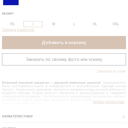
РАЗМЕР
XS
S
M
L
XL
XXL
Таблица размеров
Добавить в корзину
Заказать по своему фото или эскизу
Заказать в 1 клик
Бежевый вязаный кардиган – украшай каменные джунгли.
Оказывается,
быть сногсшибательной в комфортной и женственной одежде очень
просто. Нереально красивая, мягкая и стильная вещь ручной работы от
модного бренда Shapar внесет свежести и разнообразия в гардероб
современной модницы. Он исполнен в премиальных итальянских нитках,
которая из года в год будет дарить Вам магию комфорта и тепла даже в
самый ненастный день.
КАК И С ЧЕМ НОСИТЬ БЕЖЕВЫЙ ВЯЗАНЫЙ КАРДИГАН
ХАРАКТЕРИСТИКИ
Восхитительно смотрится в любых обстоятельствах: в офисе и на
городской улице, в дорогом ресторане и тихом кафе. Это универсальное
изделие из новой коллекции женской верхней одежды, которая
свидетельствует о безупречном вкусе хозяйки и ее стремлении