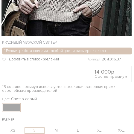
КРАСИВЫЙ МУЖСКОЙ СВИТЕР
* Ручная работа спицами - любой цвет и размер на заказ
26м.3.16.37
Артикул
14 000р
Состав премиум
*В составе премиум используется высококачественная пряжа
европейских производителей
Светло-серый
Цвет
РАЗМЕР
XS
S
M
L
XL
XXL