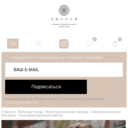
0
0
X
УЗНАВАЙТЕ О НОВИНКАХ И СКИДКАХ ПЕРВЫМИ
Подписаться
Нажимая кнопку «Подписаться», я соглашаюсь с условиями
Публичной оферты
Главная
-
Вязаные вещи
-
Мужская вязаная одежда
-
Свитера мужские
вязаные
-
Красивый мужской свитер