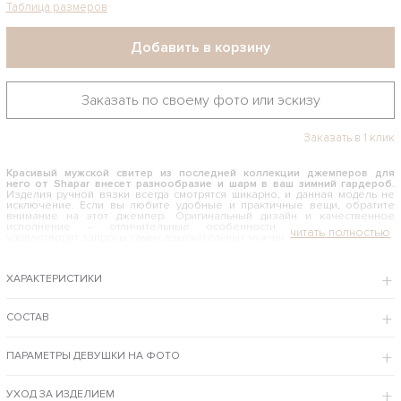
Таблица размеров
Добавить в корзину
Заказать по своему фото или эскизу
Заказать в 1 клик
Красивый мужской свитер
из последней коллекции джемперов для
него от Shapar внесет разнообразие и шарм в ваш зимний гардероб.
Изделия ручной вязки всегда смотрятся шикарно, и данная модель не
исключение. Если вы любите удобные и практичные вещи, обратите
внимание на этот джемпер. Оригинальный дизайн и качественное
исполнение – отличительные особенности бренда, которые
удовлетворят запросы самых взыскательных мужчин.
КАК И С ЧЕМ НОСИТЬ КРАСИВЫЙ МУЖСКОЙ СВИТЕР
ХАРАКТЕРИСТИКИ
Связанный вручную джемпер идеален для создания городского и
повседневного стиля. Если вы устали от строгости деловых костюмов, но
хотите выглядеть стильно, обязательно наденьте на выходные эту
вязаную одежду ручной работы. В паре с джинсами или вельветовыми
СОСТАВ
брюками такой свитерок составит чудесный ансамбль. В прохладную
погоду его можно носить просто на голое тело, а если на улице холодно
– надеть сверху свободную куртку.
ПАРАМЕТРЫ ДЕВУШКИ НА ФОТО
Интернет-магазин бренда Shapar предлагает купить красивый мужской свитер
по доступной цене с примеркой в Москве и доставкой в регионы РФ.
УХОД ЗА ИЗДЕЛИЕМ
ОСОБЕННОСТИ МОДЕЛИ