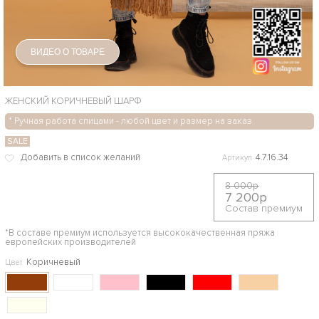
ВИДЕО О ТОВАРЕ
ЖЕНСКИЙ КОРИЧНЕВЫЙ ШАРФ
* Ручная работа спицами - любой цвет и размер на заказ
SALE
4.7.16.34
Артикул
8 000р
7 200р
Состав премиум
*В составе премиум используется высококачественная пряжа
европейских производителей
Коричневый
Цвет