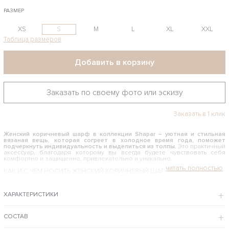
РАЗМЕР
XS
S
M
L
XL
XXL
Таблица размеров
Добавить в корзину
Заказать по своему фото или эскизу
Заказать в 1 клик
Женский коричневый шарф в коллекции
Shapar – уютная и стильная
вязаная вещь, которая согреет в холодное время года, поможет
подчеркнуть индивидуальность и выделиться из толпы.
Это практичный
аксессуар, благодаря которому вы всегда будете чувствовать себя
комфортно и защищенно, привлекательно и уникально.
КАК И С ЧЕМ НОСИТЬ ЖЕНСКИЙ КОРИЧНЕВЫЙ ШАРФ
Это действительно универсальный и многофункциональный элемент
образа, с которым можно экспериментировать – длина и ширина его
ХАРАКТЕРИСТИКИ
позволяют это. Шарфик можно применять вместо шали, палантина и
даже головного убора – шапки или капюшона. Комбинировать его
можно с классическими пальто, модными пуховиками, дерзкими
кожаными куртками. При этом каждый образ будет необычным и
СОСТАВ
стильным. Комплементарности способствует классический цвет и фасон
модели.