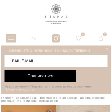
0
0
X
УЗНАВАЙТЕ О НОВИНКАХ И СКИДКАХ ПЕРВЫМИ
Подписаться
Нажимая кнопку «Подписаться», я соглашаюсь с условиями
Публичной оферты
Главная
-
Вязаные вещи
-
Вязаная женская одежда
-
Шарфы женские
вязаные
-
Женский коричневый шарф