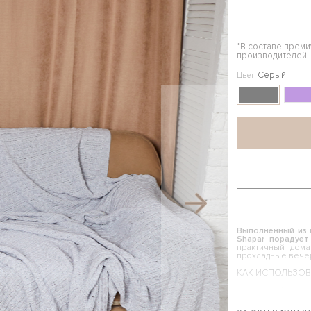
*В составе прем
производителей
Серый
Цвет
Выполненный из 
Shapar порадует
практичный дома
прохладные вечер
КАК ИСПОЛЬЗОВ
Это многофункцио
случаях. Его можн