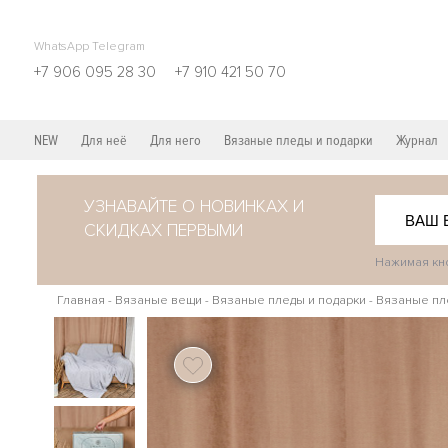
WhatsApp Telegram
+7 906 095 28 30
+7 910 421 50 70
NEW
Для неё
Для него
Вязаные пледы и подарки
Журнал
УЗНАВАЙТЕ О НОВИНКАХ И
СКИДКАХ ПЕРВЫМИ
Нажимая кно
Главная
-
Вязаные вещи
-
Вязаные пледы и подарки
-
Вязаные пл
108