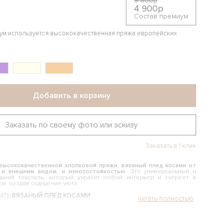
9 800р
4 900р
Состав премиум
иум используется высококачественная пряжа европейских
Добавить в корзину
Заказать по своему фото или эскизу
Заказать в 1 клик
высококачественной хлопковой пряжи, вязаный плед косами от
 и внешним видом, и износостойкостью.
Это универсальный и
шний текстиль, который украсит собой интерьер и согреет в
а, создав ощущение уюта.
АТЬ
ВЯЗАНЫЙ ПЛЕД КОСАМИ
нальное изделие, которое может оказаться полезным во многих
о применять: