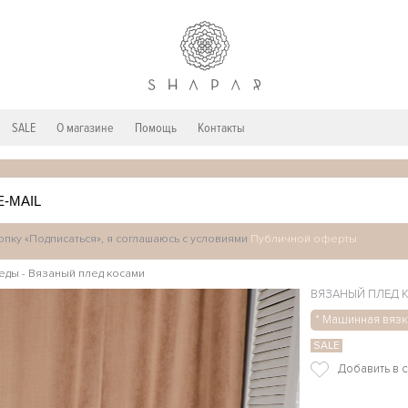
SALE
О магазине
Помощь
Контакты
пку «Подписаться», я соглашаюсь с условиями
Публичной оферты
еды
-
Вязаный плед косами
ВЯЗАНЫЙ ПЛЕД 
* Машинная вязк
SALE