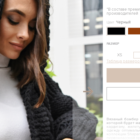
*В составе прем
производителей
Черный
Цвет
РАЗМЕР
XS
Таблица размеро
Вязаный бомбер 
которой будет м
кардигану, жиле
одежду оптималь
коллекции Shapar
первоклассной пр