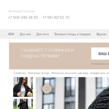
WhatsApp Telegram
+7 906 095 28 30
+7 910 421 50 70
NEW
Для неё
Для него
Вязаные пледы и подарки
Журнал
УЗНАВАЙТЕ О НОВИНКАХ И
СКИДКАХ ПЕРВЫМИ
Нажимая кно
Главная
-
Вязаные вещи
-
Вязаная женская одежда
-
Кардиганы ж
154