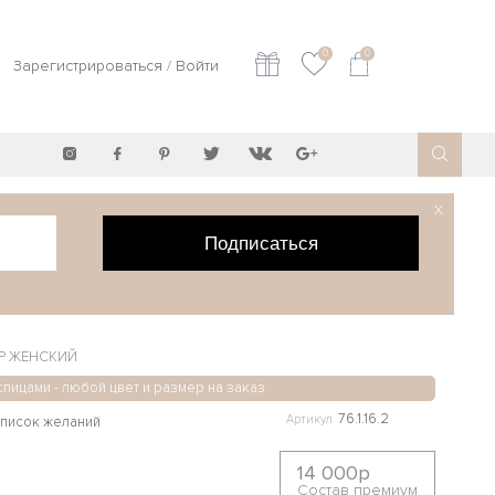
0
0
Зарегистрироваться
/
Войти
X
Подписаться
Р ЖЕНСКИЙ
спицами - любой цвет и размер на заказ
76.1.16.2
Артикул
14 000р
Состав премиум