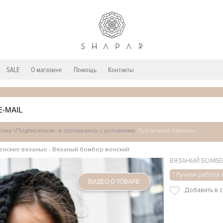
SALE
О магазине
Помощь
Контакты
пку «Подписаться», я соглашаюсь с условиями
Публичной оферты
енские вязаные
-
Вязаный бомбер женский
ВЯЗАНЫЙ БОМБЕ
* Ручная работа 
ВИДЕО О ТОВАРЕ