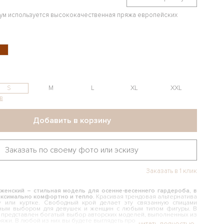
иум используется высококачественная пряжа европейских
S
M
L
XL
XXL
в
Добавить в корзину
Заказать по своему фото или эскизу
Заказать в 1 клик
женский – стильная модель для осенне-весеннего гардероба, в
аксимально комфортно и тепло.
Красивая трендовая альтернатива
ту или куртке. Свободный крой делает эту связанную спицами
ным выбором для девушек и женщин с любым типом фигуры. В
 представлен богатый выбор авторских моделей, выполненных из
яжи. В любой из них вы будете выглядеть просто шикарно.