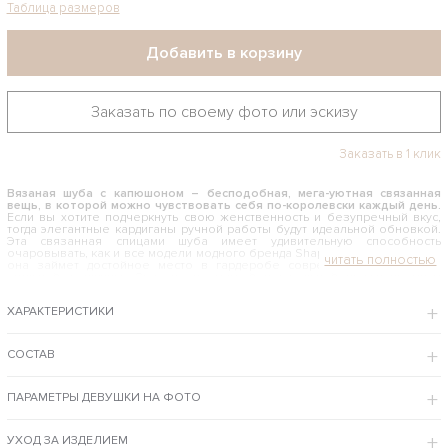
Таблица размеров
Добавить в корзину
Заказать по своему фото или эскизу
Заказать в 1 клик
Вязаная шуба с капюшоном – бесподобная, мега-уютная связанная
вещь, в которой можно чувствовать себя по-королевски каждый день.
Если вы хотите подчеркнуть свою женственность и безупречный вкус,
тогда элегантные кардиганы ручной работы будут идеальной обновкой.
Эта связанная спицами шуба имеет удивительную способность
очаровывать, как и все модели модного бренда Shapar, и, без сомнения,
она займет достойное место в гардеробе современной девушки и
стильной женщины. Связана из мягкой натуральной пряжи премиум
качества, в ней тепло и комфортно в любую погоду.
ХАРАКТЕРИСТИКИ
КАК И С ЧЕМ НОСИТЬ КОРИЧНЕВУЮ ВЯЗАНУЮ ШУБУ С КАПЮШОНОМ
Благодаря своей длине и объемной вязке это изделие выполняет роль
демисезонной верхней одежды. Можно эффектно сочетать с
СОСТАВ
классическими узкими джинсами, строгими брючками и кожаными
леггенсами — выбирать только Вам. На верх отлично подойдет
водолазка или стильный вязаный свитер, ну и, конечно, в сочетании с
ПАРАМЕТРЫ ДЕВУШКИ НА ФОТО
элегантным платьем в этой шубе Вы будете просто приковывать
внимание окружающих. Она позволяет создать образ роскошной
сексуальной женщины.
УХОД ЗА ИЗДЕЛИЕМ
Интернет-магазин Shapar предлагает заказать персонально и купить вязаную