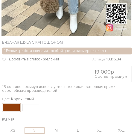
ВЯЗАНАЯ ШУБА С КАПЮШОНОМ
* Ручная работа спицами - любой цвет и размер на заказ
19.1.16.34
Артикул
19 000р
Состав премиум
*В составе премиум используется высококачественная пряжа
европейских производителей
Коричневый
Цвет
РАЗМЕР
XS
S
M
L
XL
XXL