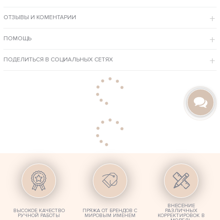
шубу с капюшоном по лучшей цене с предварительной комфортной примеркой
в Москве и быстрой доставкой к Вам.
ОТЗЫВЫ И КОМЕНТАРИИ
ОСОБЕННОСТИ МОДЕЛИ
Фасон красноречиво говорит о хрупкости и чувственности
ПОМОЩЬ
женского силуэта.
Вещь исполнена спицами в размере Oversize, однако вязка
добавляет объема, поэтому идеально подойдет для худеньких
девушек и женщин.
ПОДЕЛИТЬСЯ В СОЦИАЛЬНЫХ СЕТЯХ
Натуральная пряжа из шерсти не один год будет согревать и
дарить Вам ощущения волшебного комфорта и тепла.
Мы учтем особенности Вашей фигуры и внесем любые изменения в
дизайн, свяжем изделие в любимом оттенке ниток и нужном размере.
ВНЕСЕНИЕ
ВЫСОКОЕ КАЧЕСТВО
ПРЯЖА ОТ БРЕНДОВ С
РАЗЛИЧНЫХ
РУЧНОЙ РАБОТЫ
МИРОВЫМ ИМЕНЕМ
КОРРЕКТИРОВОК В