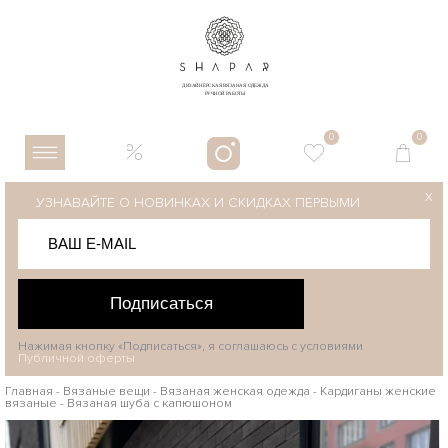
0
0
X
УЗНАВАЙТЕ О НОВИНКАХ И СКИДКАХ ПЕРВЫМИ
Подписаться
Нажимая кнопку «Подписаться», я соглашаюсь с условиями
Публичной оферты
Главная
-
Вязаные вещи
-
Вязаная женская одежда
-
Кардиганы женские
вязаные
-
Вязаная шуба с капюшоном