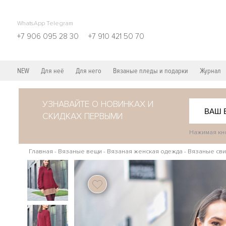
WhatsApp Telegram
+7 906 095 28 30
+7 910 421 50 70
NEW
Для неё
Для него
Вязаные пледы и подарки
Журнал
УЗНАВАЙТЕ О НОВИНКАХ И
СКИДКАХ ПЕРВЫМИ
Нажимая кно
Главная
-
Вязаные вещи
-
Вязаная женская одежда
-
Вязаные сви
113