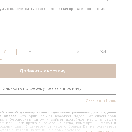
иум используется высококачественная пряжа европейских
S
M
L
XL
XXL
в
Добавить в корзину
Заказать по своему фото или эскизу
Заказать в 1 клик
ый тонкий джемпер станет идеальным решением для создания
о образа.
Эта оригинальная красивая модель от дизайнеров
стала бесспорным хитом и займет достойное место в Вашем
ем причинам: пряжа высокого качества, комфортный фасон и
родный цвет. В свитерах от нашего бренда Вы не останетесь
удете выглядеть на все 100 в любых обстоятельствах.