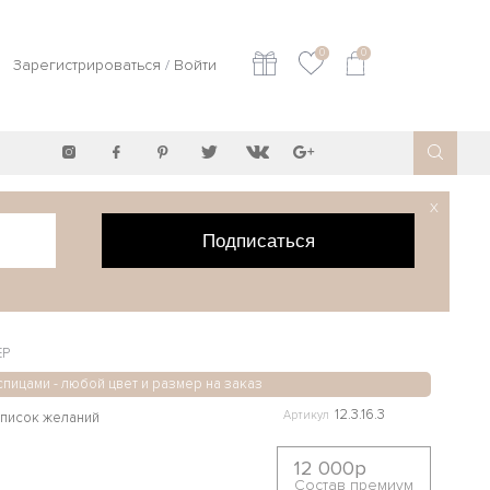
0
0
Зарегистрироваться
/
Войти
X
Подписаться
ЕР
спицами - любой цвет и размер на заказ
12.3.16.3
Артикул
12 000р
Состав премиум