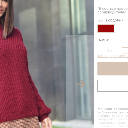
*В составе прем
производителей
Бордовый
Цвет
РАЗМЕР
XS
Таблица размеро
Женский связанн
соблазнительног
бренда Shapar 
гардеробе по тр
трендовый благо
незамеченной и б