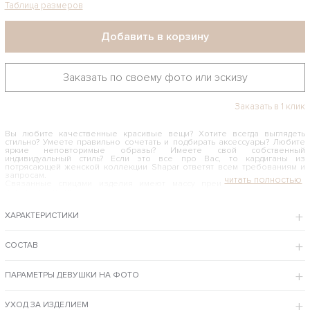
Таблица размеров
Добавить в корзину
Заказать по своему фото или эскизу
Заказать в 1 клик
Вы любите качественные красивые вещи? Хотите всегда выглядеть
стильно? Умеете правильно сочетать и подбирать аксессуары? Любите
яркие неповторимые образы? Имеете свой собственный
индивидуальный стиль? Если это все про Вас, то кардиганы из
потрясающей женской коллекции Shapar ответят всем требованиям и
запросам.
Связанные спицами изделия имеют массу преимуществ. Вот лишь
некоторые из них:
• Это всегда будет в моде;
• Очень долго носятся, не теряя свой первоначальный внешний вид;
ХАРАКТЕРИСТИКИ
• Выполнены из премиальных материалов;
• Подчеркивают ваше собственное «Я»;
• Создают восхитительные образы;
• Легко сочетаются с различными стилями в одежде.
СОСТАВ
КАК И С ЧЕМ НОСИТЬ СЮРТУК ЖЕНСКИЙ
ПАРАМЕТРЫ ДЕВУШКИ НА ФОТО
Сюртук женский — шикарное борд
о
— подойдет в любое время года.
Он станет просто незаменим в самую различную погоду. К его
достоинствам можно отнести простоту в комбинировании. Вязаное
изделие ручной работы будет идеально смотреться вместе со строгой
УХОД ЗА ИЗДЕЛИЕМ
юбкой, джинсами, брюками и лосинами. Его также можно сочетать с