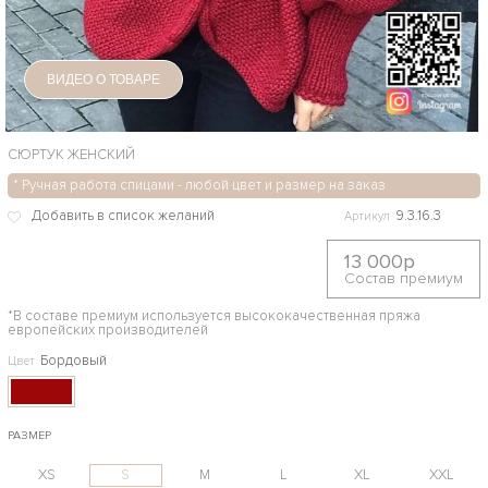
ВИДЕО О ТОВАРЕ
СЮРТУК ЖЕНСКИЙ
* Ручная работа спицами - любой цвет и размер на заказ
9.3.16.3
Артикул
13 000р
Состав премиум
*В составе премиум используется высококачественная пряжа
европейских производителей
Бордовый
Цвет
РАЗМЕР
XS
S
M
L
XL
XXL