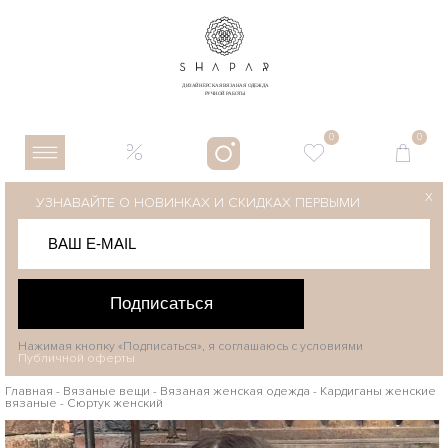
0
0
X
УЗНАВАЙТЕ О НОВИНКАХ И СКИДКАХ ПЕРВЫМИ
Подписаться
Нажимая кнопку «Подписаться», я соглашаюсь с условиями
Публичной оферты
Главная
-
Вязаные вещи
-
Вязаная женская одежда
-
Кардиганы женские
вязаные
-
Сюртук женский