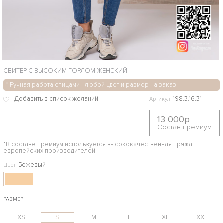
СВИТЕР С ВЫСОКИМ ГОРЛОМ ЖЕНСКИЙ
* Ручная работа спицами - любой цвет и размер на заказ
198.3.16.31
Артикул
13 000р
Состав премиум
*В составе премиум используется высококачественная пряжа
европейских производителей
Бежевый
Цвет
РАЗМЕР
XS
S
M
L
XL
XXL