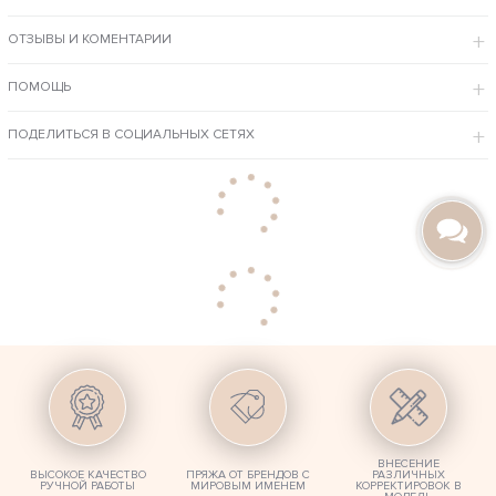
ОСОБЕННОСТИ МОДЕЛИ
ОТЗЫВЫ И КОМЕНТАРИИ
Вещь выполнена простой крупной вязкой спицами без узоров с
объемными рукавами.
Широкий воротник защищает от ветра и делает образ более
хрупким и женственным.
ПОМОЩЬ
Комфортный размер хорошо садится на женскую фигурку.
Итальянская дорогая пряжа бежевого цвета гарантирует нежное
тепло и не теряет красоты годами.
ПОДЕЛИТЬСЯ В СОЦИАЛЬНЫХ СЕТЯХ
Выполним данную модельку в нужном Вам размере, любимом цветовом
решении и составе ниток, свяжем с учетом особенностей фигуры, по
вашим эскизам и фото.
ВНЕСЕНИЕ
ВЫСОКОЕ КАЧЕСТВО
ПРЯЖА ОТ БРЕНДОВ С
РАЗЛИЧНЫХ
РУЧНОЙ РАБОТЫ
МИРОВЫМ ИМЕНЕМ
КОРРЕКТИРОВОК В