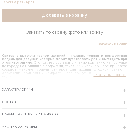
Таблица размеров
Добавить в корзину
Заказать по своему фото или эскизу
Заказать в 1 клик
Свитер с высоким горлом женский – нежная, теплая и комфортная
модель для девушек, которые любят чувствовать уют и выглядеть при
этом неотразимо.
Этот свитер составит стильную компанию на прогулке
по городу, на шоппинге с подругами, свидании. Дизайнеры бренда Shapar
создают женские модели свитеров для модниц с одной целью –
обеспечить волшебный комфорт и подчеркнуть безупречное чувство
вкуса.
КАК И С ЧЕМ НОСИТЬ СВИТЕР С ВЫСОКИМ ГОРЛОМ ЖЕНСКИЙ
ХАРАКТЕРИСТИКИ
Модный фасон оверсайз идеально подходит для девушек и женщин с
любым типом фигуры. Крупная простая вязка ручной работы создает
элегантный объем, скрадывая проблемные зоны. В стильном тандеме с
узкими джинсами или черными леггенсами этот свитер будет смотреться
СОСТАВ
потрясающе. Для романтичного настроения можно комбинировать
изделие с юбками. Эта вещь настолько универсальна, что подобрать
подходящую одежду для яркого аутфита не составит труда.
ПАРАМЕТРЫ ДЕВУШКИ НА ФОТО
Интернет-магазин предлагает заказать персонально или купить свитер с
высоким горлом женский по приемлемой цене с доставкой по России и Москве,
а также с возможностью примерки нескольких моделек.
УХОД ЗА ИЗДЕЛИЕМ