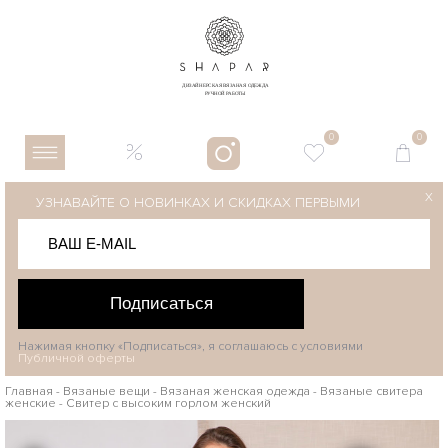
0
0
X
УЗНАВАЙТЕ О НОВИНКАХ И СКИДКАХ ПЕРВЫМИ
Подписаться
Нажимая кнопку «Подписаться», я соглашаюсь с условиями
Публичной оферты
Главная
-
Вязаные вещи
-
Вязаная женская одежда
-
Вязаные свитера
женские
-
Свитер с высоким горлом женский