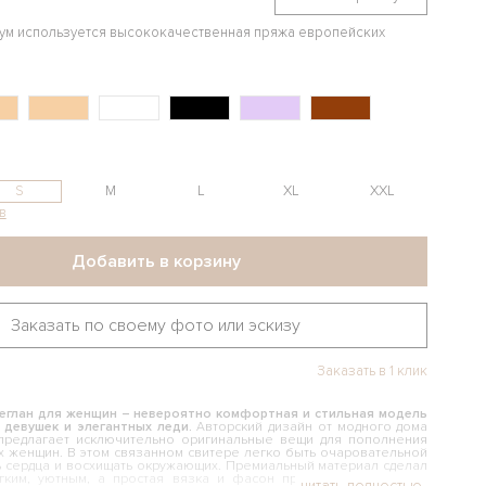
иум используется высококачественная пряжа европейских
S
M
L
XL
XXL
в
Добавить в корзину
Заказать по своему фото или эскизу
Заказать в 1 клик
реглан для женщин – невероятно комфортная и стильная модель
 девушек и элегантных леди.
Авторский дизайн от модного дома
 предлагает исключительно оригинальные вещи для пополнения
 женщин. В этом связанном свитере легко быть очаровательной
ь сердца и восхищать окружающих. Премиальный материал сделал
гким, уютным, а простая вязка и фасон придают еще больше