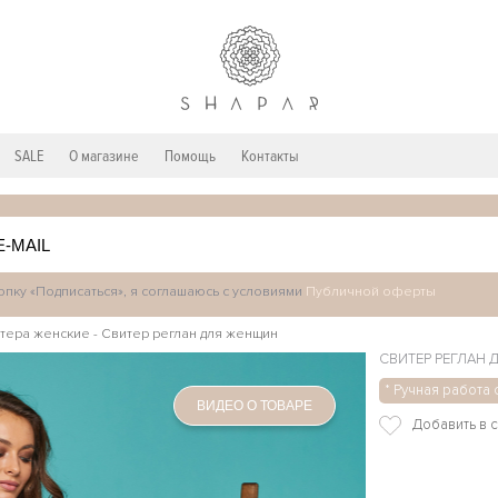
SALE
О магазине
Помощь
Контакты
пку «Подписаться», я соглашаюсь с условиями
Публичной оферты
тера женские
-
Свитер реглан для женщин
СВИТЕР РЕГЛАН
* Ручная работа 
ВИДЕО О ТОВАРЕ