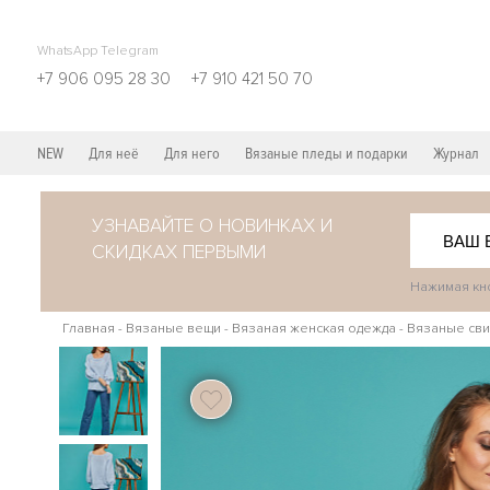
WhatsApp Telegram
+7 906 095 28 30
+7 910 421 50 70
NEW
Для неё
Для него
Вязаные пледы и подарки
Журнал
УЗНАВАЙТЕ О НОВИНКАХ И
СКИДКАХ ПЕРВЫМИ
Нажимая кно
Главная
-
Вязаные вещи
-
Вязаная женская одежда
-
Вязаные сви
115