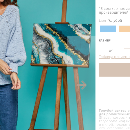
*В составе прем
производителей
Голубой
Цвет
РАЗМЕР
XS
Таблица размеро
Голубой свитер 
для романтичных
Shapar, который
гардероба модных
и милой, покорят
его сказочно мя