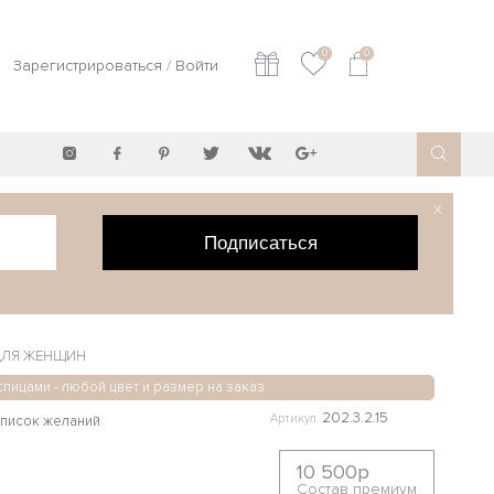
0
0
Зарегистрироваться
/
Войти
X
Подписаться
 ДЛЯ ЖЕНЩИН
спицами - любой цвет и размер на заказ
202.3.2.15
Артикул
10 500р
Состав премиум