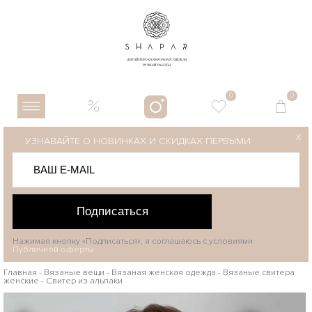
0
0
X
УЗНАВАЙТЕ О НОВИНКАХ И СКИДКАХ ПЕРВЫМИ
Подписаться
Нажимая кнопку «Подписаться», я соглашаюсь с условиями
Публичной оферты
Главная
-
Вязаные вещи
-
Вязаная женская одежда
-
Вязаные свитера
женские
-
Свитер из альпаки