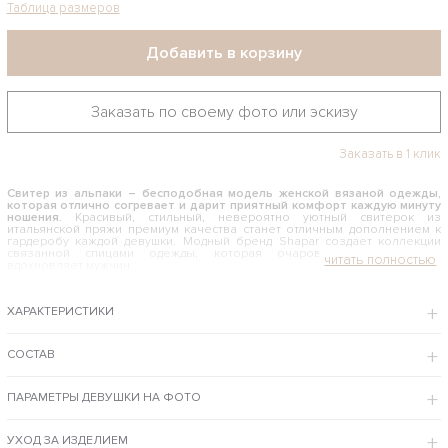
Таблица размеров
Добавить в корзину
Заказать по своему фото или эскизу
Заказать в 1 клик
Свитер из альпаки – бесподобная модель женской вязаной одежды,
которая отлично согревает и дарит приятный комфорт каждую минуту
ношения.
Красивый, стильный, невероятно уютный свитерок из
итальянской пряжи премиум качества станет отличным дополнением к
гардеробу каждой девушки. Модный бренд Shapar создает коллекции
связанной спицами одежды, которая очаровывает женщин и
вдохновляет мужчин.
КАК И С ЧЕМ НОСИТЬ СВИТЕР ИЗ АЛЬПАКИ
ХАРАКТЕРИСТИКИ
Объемный крой, оригинальный узор и роскошные косы делают данную
модель весьма актуальной как для повседневного ношения, так и для
особенных случаев. Джемпер можно комбинировать с любимыми
джинсами и легенсами, носить со строгими брюками и создавать
СОСТАВ
эффектный образ с узкими юбками макси. Благодаря свободному
фасону свитерок подходит женщинам с любыми особенностями
телосложения – он скрывает проблемные места и подчеркивает
ПАРАМЕТРЫ ДЕВУШКИ НА ФОТО
женственность силуэта.
Интернет-магазин Shapar предлагает забронировать и купить красивый свитер
из альпаки по лучшей цене с возможностью примерки в бутике Москвы и
УХОД ЗА ИЗДЕЛИЕМ
доставкой курьером в удобное для вас время и место.