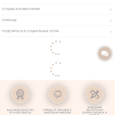
ОСОБЕННОСТИ МОДЕЛИ
ОТЗЫВЫ И КОМЕНТАРИИ
Связан с трендовым узором объемными крупными косами.
Широкий ворот защищает шею от холода и ветра, придает образу
расслабленности.
ПОМОЩЬ
Нежно-голубой цвет легко сочетается с другими оттенками
одежды.
Пряжа из альпаки отлично согревает, при бережном уходе не
теряет яркости и красоты годами.
ПОДЕЛИТЬСЯ В СОЦИАЛЬНЫХ СЕТЯХ
Наши мастера готовы связать данную модель в другом оттенке ниток, в
большом размере и с любыми изменениями в дизайне, по личным фото
и эскизам клиентов.
ВНЕСЕНИЕ
ВЫСОКОЕ КАЧЕСТВО
ПРЯЖА ОТ БРЕНДОВ С
РАЗЛИЧНЫХ
РУЧНОЙ РАБОТЫ
МИРОВЫМ ИМЕНЕМ
КОРРЕКТИРОВОК В