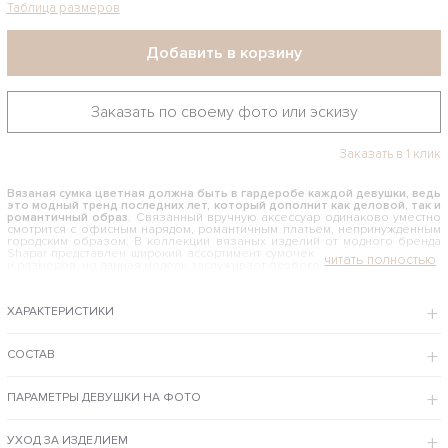
Таблица размеров
Добавить в корзину
Заказать по своему фото или эскизу
Заказать в 1 клик
Вязаная сумка цветная должна быть в гардеробе каждой девушки, ведь
это модный тренд последних лет, который дополнит как деловой, так и
романтичный образ
. Связанный вручную аксессуар одинаково уместно
смотрится с офисным нарядом, романтичным платьем, непринужденным
городским образом. В коллекции вязаных изделий от модного бренда
Shapar представлен широкий ассортимент сумочек различного дизайна
и размеров, но данная модель заслуживает особого внимания.
КАК И С ЧЕМ НОСИТЬ ВЯЗАНУЮ ЦВЕТНУЮ СУМКУ
ХАРАКТЕРИСТИКИ
Красивый аксессуар с необычным дизайном гармонично вписывается в
женский гардероб и сочетается с одеждой различных стилей. За счет
сочетания пряжи нейтральных оттенков выглядит сумочка очень нежно
и женственно. Ее можно носить с вечерними платьями, романтичными
СОСТАВ
сарафанами, брать с собой на прогулку и в ресторан, в офис и на
официальные мероприятия. Эта вещь подчеркнет вашу элегантность и
чувство вкуса.
ПАРАМЕТРЫ ДЕВУШКИ НА ФОТО
Купить цветную сумку можно в интернет-магазине Shapar – по привлекательной
цене, с примеркой в бутике Москвы, с удобной доставкой курьером по столице
и отправкой по России и за рубеж.
УХОД ЗА ИЗДЕЛИЕМ