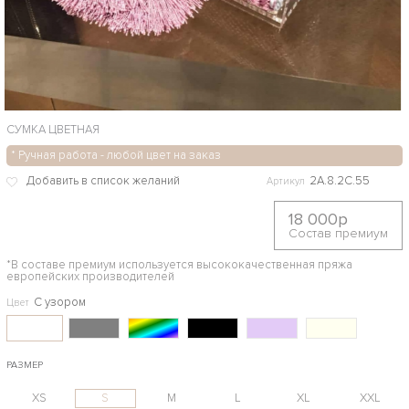
СУМКА ЦВЕТНАЯ
* Ручная работа - любой цвет на заказ
2А.8.2С.55
Артикул
18 000р
Состав премиум
*В составе премиум используется высококачественная пряжа
европейских производителей
С узором
Цвет
РАЗМЕР
XS
S
M
L
XL
XXL