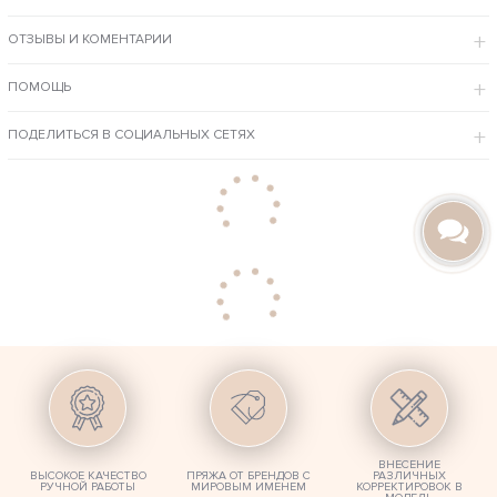
ОСОБЕННОСТИ МОДЕЛИ
ОТЗЫВЫ И КОМЕНТАРИИ
Основа сумочки сделана из оргстекла с множественными
отверстиями. Мастер вручную обвязывает основу нитками и
создает оригинальный фактурный узор.
Дно изделия – прозрачное, легко моется и позволяет быстро
ПОМОЩЬ
найти нужные вещи.
Крупная кисть легко убирается при необходимости.
Хлопковая цветная пряжа не линяет, не выгорает на солнце,
отлично чистится и не пеленгуется.
ПОДЕЛИТЬСЯ В СОЦИАЛЬНЫХ СЕТЯХ
Связать сумочку можно в любом другом цвете – мы с радостью создадим
для вас индивидуальный аксессуар.
ВНЕСЕНИЕ
ВЫСОКОЕ КАЧЕСТВО
ПРЯЖА ОТ БРЕНДОВ С
РАЗЛИЧНЫХ
РУЧНОЙ РАБОТЫ
МИРОВЫМ ИМЕНЕМ
КОРРЕКТИРОВОК В