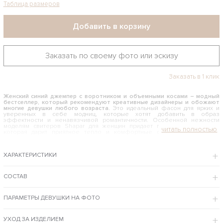
Таблица размеров
Добавить в корзину
Заказать по своему фото или эскизу
Заказать в 1 клик
Женский синий джемпер с воротником и объемными косами – модный
бестселлер, который рекомендуют креативные дизайнеры и обожают
многие девушки любого возраста.
Это идеальный фасон для ярких и
уверенных в себе модниц, которые хотят добавить в образ
эффектности и ненавязчивой романтичности. Особенной нежности
моделям свитеров Shapar для женщин придает премиальная пряжа,
которая дарит приятное тепло и комфортные ощущения, а шарма
изделию добавляет узор с косами.
КАК И С ЧЕМ НОСИТЬ СВЯЗАННЫЙ СИНИЙ ДЖЕМПЕР
ХАРАКТЕРИСТИКИ
Стильный свитер ручной работы гармонично сочетается с дневным и
вечерним гардеробом. Его можно носить с откровенными мини шортами
или романтичными юбками, классическими джинсами и узкими брючками
СОСТАВ
– все зависит от вашего настроения и особенностей фигуры. Смело
экспериментируйте и комбинируйте вещь с одеждой в различных стилях,
и фасонах — каждый новый образ будет неподражаемым и волнующим.
ПАРАМЕТРЫ ДЕВУШКИ НА ФОТО
Интернет-магазин Shapar предлагает забронировать и купить синий джемпер по
хорошей цене с доставкой курьером и возможностью комфортной примерки в
Москве.
УХОД ЗА ИЗДЕЛИЕМ