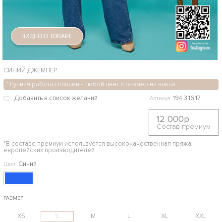
ВИДЕО О ТОВАРЕ
СИНИЙ ДЖЕМПЕР
* Ручная работа спицами - любой цвет и размер на заказ
194.3.16.17
Артикул
12 000р
Состав премиум
*В составе премиум используется высококачественная пряжа
европейских производителей
Синий
Цвет
РАЗМЕР
XS
S
M
L
XL
XXL