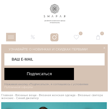
0
0
X
УЗНАВАЙТЕ О НОВИНКАХ И СКИДКАХ ПЕРВЫМИ
Подписаться
Нажимая кнопку «Подписаться», я соглашаюсь с условиями
Публичной оферты
Главная
-
Вязаные вещи
-
Вязаная женская одежда
-
Вязаные свитера
женские
-
Синий джемпер