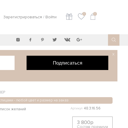
0
0
Зарегистрироваться
/
Войти
X
Подписаться
ВЕР
спицами - любой цвет и размер на заказ
48.3.16.56
Артикул
3 800р
Состав премиум