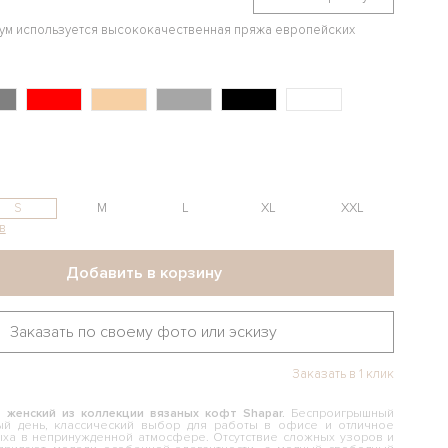
иум используется высококачественная пряжа европейских
S
M
L
XL
XXL
в
Добавить в корзину
Заказать по своему фото или эскизу
Заказать в 1 клик
 женский из коллекции вязаных кофт Shapar.
Беспроигрышный
ый день, классический выбор для работы в офисе и отличное
ыха в непринужденной атмосфере. Отсутствие сложных узоров и