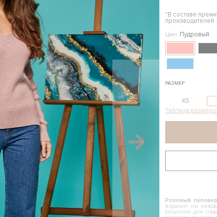
*В составе прем
производителей
Пудровый
Цвет
РАЗМЕР
XS
Таблица размеро
Розовый пуловер
вариант на кажд
решение для отд