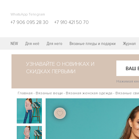
WhatsApp Telegram
+7 906 095 28 30
+7 910 421 50 70
NEW
Для неё
Для него
Вязаные пледы и подарки
Журнал
УЗНАВАЙТЕ О НОВИНКАХ И
СКИДКАХ ПЕРВЫМИ
Нажимая кно
Главная
-
Вязаные вещи
-
Вязаная женская одежда
-
Вязаные сви
111