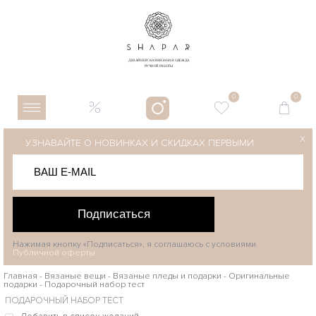
0
0
X
УЗНАВАЙТЕ О НОВИНКАХ И СКИДКАХ ПЕРВЫМИ
Подписаться
Нажимая кнопку «Подписаться», я соглашаюсь с условиями
Публичной оферты
Главная
-
Вязаные вещи
-
Вязаные пледы и подарки
-
Оригинальные
подарки
-
Подарочный набор тест
ПОДАРОЧНЫЙ НАБОР ТЕСТ