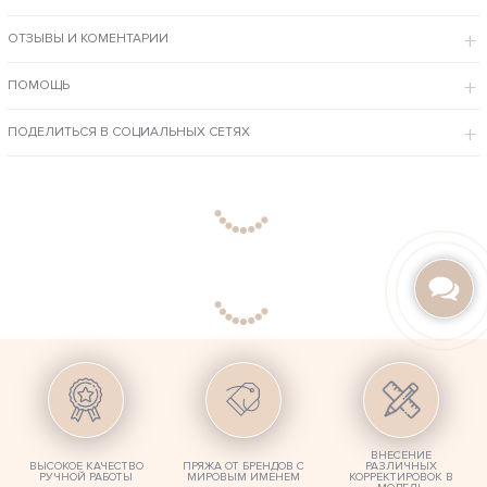
Пляжное платье крючком для девушек и женщин по доступной цене с
доставкой курьером в удобное для Вас время и возможностью примерки
перед оплатой.
ОТЗЫВЫ И КОМЕНТАРИИ
ОСОБЕННОСТИ МОДЕЛИ
ПОМОЩЬ
Летнее платье связано крючком вручную, простым ажурным
узором.
Свободный крой подходит для девушек с любым типом фигуры.
Натуральный хлопок отлично пропускает воздух, не парит и
ПОДЕЛИТЬСЯ В СОЦИАЛЬНЫХ СЕТЯХ
обеспечивает повышенный комфорт на улице и в
помещении.Наши мастера внесут любые изменения в изделие –
цвет, размер, длина, состав пряжи. Под заказ свяжем
эксклюзивное изделие по вашим фото и эскизам.
ВНЕСЕНИЕ
ВЫСОКОЕ КАЧЕСТВО
ПРЯЖА ОТ БРЕНДОВ С
РАЗЛИЧНЫХ
РУЧНОЙ РАБОТЫ
МИРОВЫМ ИМЕНЕМ
КОРРЕКТИРОВОК В