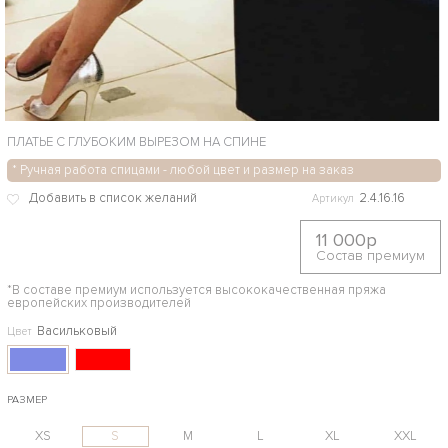
ПЛАТЬЕ С ГЛУБОКИМ ВЫРЕЗОМ НА СПИНЕ
* Ручная работа спицами - любой цвет и размер на заказ
2.4.16.16
Артикул
11 000р
Состав премиум
*В составе премиум используется высококачественная пряжа
европейских производителей
Васильковый
Цвет
РАЗМЕР
XS
S
M
L
XL
XXL