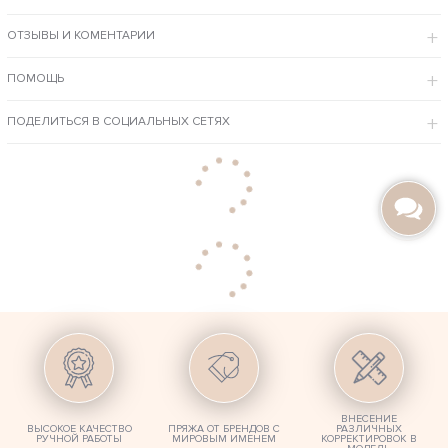
ОСОБЕННОСТИ МОДЕЛИ
ОТЗЫВЫ И КОМЕНТАРИИ
Связана узором в вертикальные полосы, мягко повторяет силуэт
и скрадывает проблемные зоны на талии и бедрах.
Яркий акцент – глубокий вырез на спине, который придает образу
дерзкой сексуальности.
ПОМОЩЬ
Модель выполнена из натуральной шерсти мериноса с
добавлением вискозы – теплое и комфортное решение.
Для лета можем повторить эту модель в хлопковой пряже.
ПОДЕЛИТЬСЯ В СОЦИАЛЬНЫХ СЕТЯХ
Наши мастера быстро и качественно свяжут для вас свитер, пуловер,
кардиган любой длины и размера, из ниток любого состава и цвета, по
вашим фото и эскизам. Предлагаем удобный онлайн каталог и большой
выбор уже готовых товаров в нашем магазине в Москве.
ВНЕСЕНИЕ
ВЫСОКОЕ КАЧЕСТВО
ПРЯЖА ОТ БРЕНДОВ С
РАЗЛИЧНЫХ
РУЧНОЙ РАБОТЫ
МИРОВЫМ ИМЕНЕМ
КОРРЕКТИРОВОК В