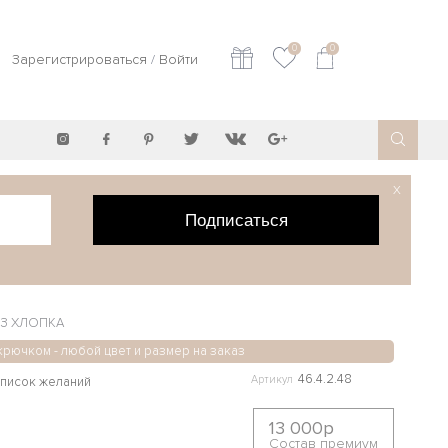
0
0
Зарегистрироваться
/
Войти
X
Подписаться
ИЗ ХЛОПКА
 крючком - любой цвет и размер на заказ
46.4.2.48
Артикул
13 000р
Состав премиум