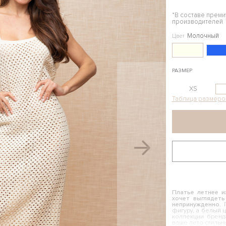
*В составе прем
производителей
Молочный
Цвет
РАЗМЕР
XS
Таблица размеро
Платье летнее и
хочет выглядеть
непринужденно.
фигуру, а белый 
коллекции бренд
ваше лето стильн