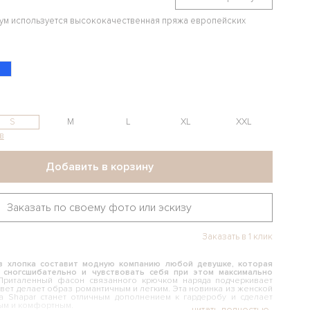
иум используется высококачественная пряжа европейских
S
M
L
XL
XXL
в
Добавить в корзину
Заказать по своему фото или эскизу
Заказать в 1 клик
з хлопка составит модную компанию любой девушке, которая
 сногсшибательно и чувствовать себя при этом максимально
Приталенный фасон связанного крючком наряда подчеркивает
цвет делает образ романтичным и легким. Эта новинка из женской
а Shapar станет отличным дополнением к гардеробу и сделает
ым и комфортным.