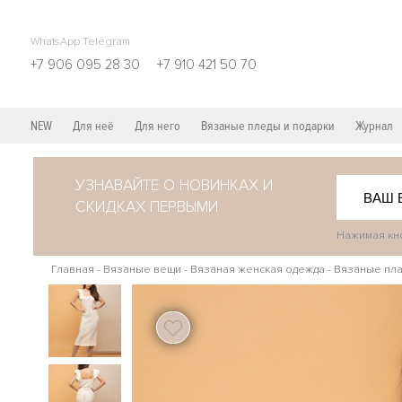
WhatsApp Telegram
+7 906 095 28 30
+7 910 421 50 70
NEW
Для неё
Для него
Вязаные пледы и подарки
Журнал
УЗНАВАЙТЕ О НОВИНКАХ И
СКИДКАХ ПЕРВЫМИ
Нажимая кно
Главная
-
Вязаные вещи
-
Вязаная женская одежда
-
Вязаные пла
115