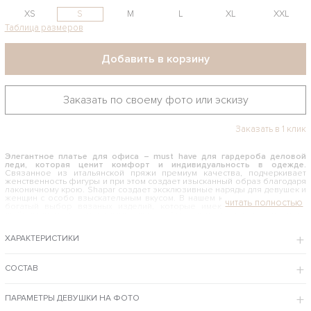
XS
S
M
L
XL
XXL
Таблица размеров
Добавить в корзину
Заказать по своему фото или эскизу
Заказать в 1 клик
Элегантное платье для офиса – must have для гардероба деловой
леди, которая ценит комфорт и индивидуальность в одежде.
Связанное из итальянской пряжи премиум качества, подчеркивает
женственность фигуры и при этом создает изысканный образ благодаря
лаконичному крою. Shapar создает эксклюзивные наряды для девушек и
женщин с особо взыскательным вкусом. В нашем каталоге вы найдете
богатый выбор вязаных изделий, которые имеют все шансы стать
любимыми и незаменимыми для особых случаев и повседневного
ношения.
ХАРАКТЕРИСТИКИ
С ЧЕМ НОСИТЬ ТРИКОТАЖНОЕ ПЛАТЬЕ ДЛЯ ОФИСА
Деловой дресс-код подразумевает довольно жёсткие требования к
офисному стилю. И данная модель идеально подойдет для бизнес-леди
СОСТАВ
по нескольким причинам: классический приталенный фасон, отсутствие
украшений, миди длина. Элегантный ансамбль получится если
комбинировать его с вязаной верхней одеждой. Белый цвет выглядит
ПАРАМЕТРЫ ДЕВУШКИ НА ФОТО
нарядно и подойдет на все случаи жизни.