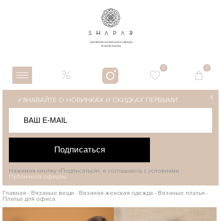
0
0
X
УЗНАВАЙТЕ О НОВИНКАХ И СКИДКАХ ПЕРВЫМИ
Подписаться
Нажимая кнопку «Подписаться», я соглашаюсь с условиями
Публичной оферты
Главная
-
Вязаные вещи
-
Вязаная женская одежда
-
Вязаные платья
-
Платье для офиса