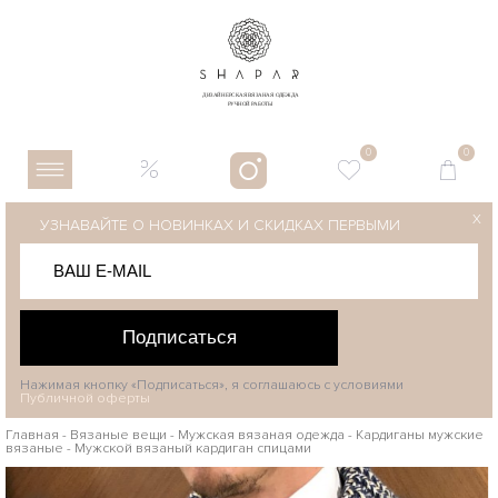
0
0
X
УЗНАВАЙТЕ О НОВИНКАХ И СКИДКАХ ПЕРВЫМИ
Подписаться
Нажимая кнопку «Подписаться», я соглашаюсь с условиями
Публичной оферты
Главная
-
Вязаные вещи
-
Мужская вязаная одежда
-
Кардиганы мужские
вязаные
-
Мужской вязаный кардиган спицами