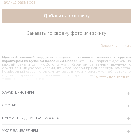
Таблица размеров
Добавить в корзину
Заказать по своему фото или эскизу
Заказать в 1 клик
Мужской вязаный кардиган спицами
–
стильная новинка с крутым
характером из мужской коллекции Shapar.
Отличный вариант одежды на
каждый день и для любого случая. Кардиган связанный вручную, с
оригинальным узором косами, из меланжевой пряжи премиум качества.
Комфортный фасон с отложным воротником и застежкой обязательно
оценят практичные мужчины, которые отдают предпочтение
универсальной классике.
КАК И С ЧЕМ НОСИТЬ МУЖСКОЙ ВЯЗАНЫЙ КАРДИГАН СПИЦАМИ
ХАРАКТЕРИСТИКИ
Мужской меланжевый кардиган комбинированного цвета –
классический выбор для повседневного ношения. Он органично
вписывается с гардероб активных и уверенных в себе мужчин, легко
сочетается с одеждой в любом стиле и цветовой гамме. Комбинируйте
СОСТАВ
кардиган вязаный спицами с джинсами и штанами в формате кэжуал,
носите со строгими брюками и рубашками в офис – эта модель
универсальна и не требует соблюдения строгих фэшн-правил.
ПАРАМЕТРЫ ДЕВУШКИ НА ФОТО
Интернет-магазин бренда Shapar предлагает купить мужской вязаный кардиган
спицами по доступной цене с примеркой в Москве и доставкой в регионы РФ.
УХОД ЗА ИЗДЕЛИЕМ
ОСОБЕННОСТИ МОДЕЛИ