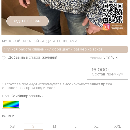
ВИДЕО О ТОВАРЕ
МУЖСКОЙ ВЯЗАНЫЙ КАРДИГАН СПИЦАМИ
* Ручная работа спицами - любой цвет и размер на заказ
3m.1.16.k
Артикул
16 000р
Состав премиум
*В составе премиум используется высококачественная пряжа
европейских производителей
Комбинированный
Цвет
РАЗМЕР
XS
S
M
L
XL
XXL