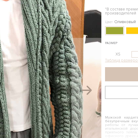
*В составе прем
производителей
Оливковый
Цвет
РАЗМЕР
XS
Таблица размеро
Мужской кардиг
безупречным вку
работы от лучш
итальянской дор
приятного тепл
офисного дресс-