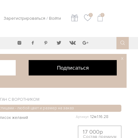
0
0
Зарегистрироваться
/
Войти
X
Подписаться
ГАН С ВОРОТНИКОМ
спицами - любой цвет и размер на заказ
12м.1.16.28
Артикул
17 000р
Состав премиум