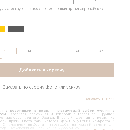
иум используется высококачественная пряжа европейских
S
M
L
XL
XXL
в
Добавить в корзину
Заказать по своему фото или эскизу
Заказать в 1 клик
ан с воротником в косах – классический выбор мужчин с
сом.
Красивая, практичная и невероятно теплая вещь ручной
их мастеров модного бренда. Вязаный кардиган в косах, из
огой пряжи цвета хаки, которая дарит ощущения комфорта и
а. Оптимальный выбор для гардероба: на каждый день и для
кода. Эксклюзивная новинка из мужской коллекции кардиганов