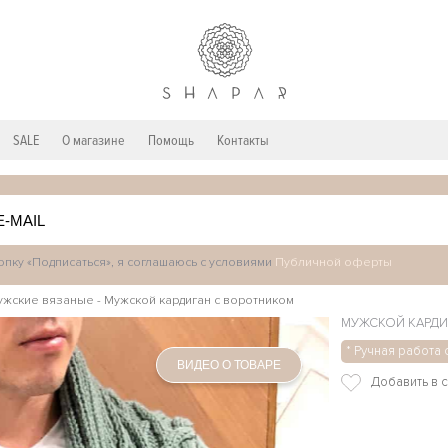
SALE
О магазине
Помощь
Контакты
пку «Подписаться», я соглашаюсь с условиями
Публичной оферты
ужские вязаные
-
Мужской кардиган с воротником
МУЖСКОЙ КАРДИ
* Ручная работа 
ВИДЕО О ТОВАРЕ