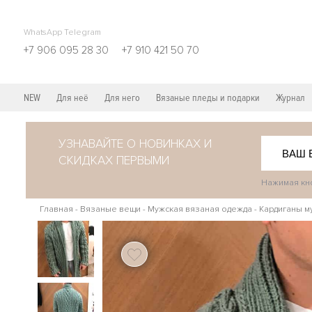
WhatsApp Telegram
+7 906 095 28 30
+7 910 421 50 70
NEW
Для неё
Для него
Вязаные пледы и подарки
Журнал
УЗНАВАЙТЕ О НОВИНКАХ И
СКИДКАХ ПЕРВЫМИ
Нажимая кно
Главная
-
Вязаные вещи
-
Мужская вязаная одежда
-
Кардиганы м
121