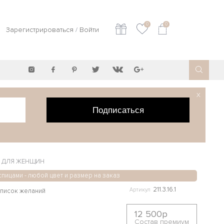
0
0
Зарегистрироваться
/
Войти
X
Подписаться
 ДЛЯ ЖЕНЩИН
спицами - любой цвет и размер на заказ
211.3.16.1
Артикул
12 500р
Состав премиум