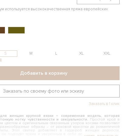
иум используется высококачественная пряжа европейских
S
M
L
XL
XXL
в
Добавить в корзину
Заказать по своему фото или эскизу
Заказать в 1 клик
для женщин крупной вязки – современная модель, которая
тонкую нотку чувственности и сексуальности.
Простой крой в
ым цветом и оригинальным связанным узором косами позволяют
 разнообразные образы – от роковой красотки до романтичной
литы. Этот свитер добавляет в гардероб женщин дерзости,
, он подходит ярким и уверенным в себе девушкам, которые не