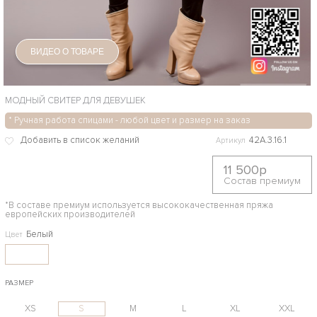
ВИДЕО О ТОВАРЕ
МОДНЫЙ СВИТЕР ДЛЯ ДЕВУШЕК
* Ручная работа спицами - любой цвет и размер на заказ
42А.3.16.1
Артикул
11 500р
Состав премиум
*В составе премиум используется высококачественная пряжа
европейских производителей
Белый
Цвет
РАЗМЕР
XS
S
M
L
XL
XXL