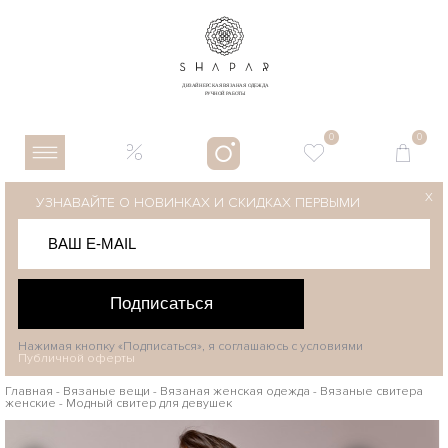
0
0
X
УЗНАВАЙТЕ О НОВИНКАХ И СКИДКАХ ПЕРВЫМИ
Подписаться
Нажимая кнопку «Подписаться», я соглашаюсь с условиями
Публичной оферты
Главная
-
Вязаные вещи
-
Вязаная женская одежда
-
Вязаные свитера
женские
-
Модный свитер для девушек