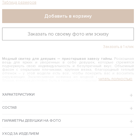
Таблица размеров
Добавить в корзину
Заказать по своему фото или эскизу
Заказать в 1 клик
Модный свитер для девушек — приоткрывая завесу тайны.
Роскошная
вещь для ярких и уверенных в себе девушек, которые стремятся
подчеркнуть свою индивидуальность и безупречный вкус. Объемный
фасон с открытыми плечиками, крупная вязка, благородный теплый
оттенок – у этой модели есть все, чтобы покорить вас и восхитить
окружающих. Эксклюзивная новинка из модной коллекции свитеров
Shapar, которая достойна быть в гардеробе современной леди.
КАК И С ЧЕМ НОСИТЬ МОДНЫЙ СВИТЕР ДЛЯ ДЕВУШЕК
ХАРАКТЕРИСТИКИ
Этот связанный спицами свитер явно не относится к повседневной
одежде, он обладает особым шармом и харизмой. В сочетании с легкой
юбкой макси изделие позволяет девушкам и женщинам создавать
элегантный образ для вечернего выхода, романтичного свидания или
СОСТАВ
официального мероприятия. Для прогулок по городу, зажигательных
вечеринок и комфортного отдыха правильным выбором станут джинсы,
леггинсы или штаны из кожи.
ПАРАМЕТРЫ ДЕВУШКИ НА ФОТО
В интернет-магазине вязаной одежды бренда Shapar купить модный свитер для
девушек просто, цена указана на сайте, предусмотрена доставка курьером по
России и странам мира.
УХОД ЗА ИЗДЕЛИЕМ